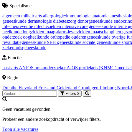
Specialisme
algemeen militair arts
allergologie/immunologie
anatomie
anesthesiol
geneeskunde
dermatologie
diabeteszorg
donorgeneeskunde
endocrin
infectiepreventie
infectieziekten
intensive care geneeskunde
interne 
heelkunde
longziekten
maag-darm-leverziekten
maatschappij en gez
onderzoek
oogheelkunde
orthopedie
ouderengeneeskunde
overige fu
revalidatiegeneeskunde
SEH geneeskunde
sociale geneeskunde
spor
ziekenhuisgeneeskunde
Functie
basisarts
ANIOS
arts-onderzoeker
AIOS
profielarts (KNMG)
medisch
Regio
Drenthe
Flevoland
Friesland
Gelderland
Groningen
Limburg
Noord-
Filters
2
Geen vacatures gevonden
Probeer een andere zoekopdracht of verwijder filters.
Toon alle vacatures