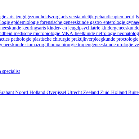
ogie
arts jeugdgezondheidszorg
arts verstandelijk gehandicapten
bedrij
ologie
epidemiologie
forensische geneeskunde
gastro-enterologie
gynaec
geneeskunde
keuringsarts
kinder- en jeugdpsychiatrie
kindergeneeskund
ondheid
medische microbiologie
MKA-heelkunde
nefrologie
neonatolo
ncties
pathologie
plastische chirurgie
praktijkverpleegkunde
proctologi
tgeneeskunde
stomazorg
thoraxchirurgie
tropengeneeskunde
urologie
ve
 specialist
Brabant
Noord-Holland
Overijssel
Utrecht
Zeeland
Zuid-Holland
Buite