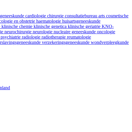
fsgeneeskunde
cardiologie
chirurgie
consultatiebureau arts
cosmetische
ologie en obstetrie
haematologie
huisartsgeneeskunde
e
klinische chemie
klinische genetica
klinische geriatrie
KNO-
gie
neurochirurgie
neurologie
nucleaire geneeskunde
oncologie
e
psychiatrie
radiologie
radiotherapie
reumatologie
rslavingsgeneeskunde
verzekeringsgeneeskunde
wondverpleegkunde
nland