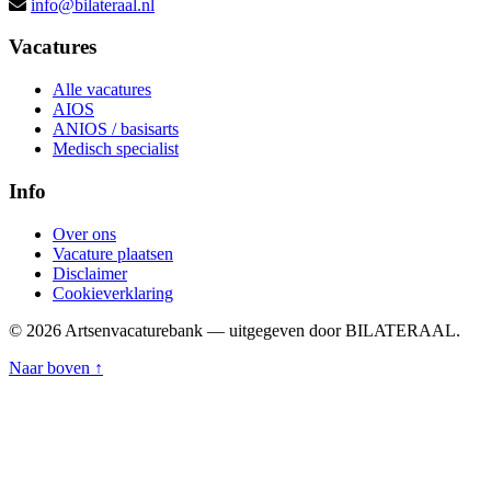
info@bilateraal.nl
Vacatures
Alle vacatures
AIOS
ANIOS / basisarts
Medisch specialist
Info
Over ons
Vacature plaatsen
Disclaimer
Cookieverklaring
© 2026 Artsenvacaturebank — uitgegeven door BILATERAAL.
Naar boven ↑