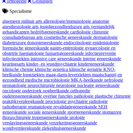
orthopedie
Groningen
Specialisme
algemeen militair arts
allergologie/immunologie
anatomie
anesthesiologie
arts jeugdgezondheidszorg
arts verstandelijk
gehandicapten
bedrijfsgeneeskunde
cardiologie
chirurgie
consultatiebureau arts
cosmetische geneeskunde
dermatologie
diabeteszorg
donorgeneeskunde
endocrinologie
epidemiologie
forensische geneeskunde
gastro-enterologie
gynaecologie en
obstetrie
haematologie
huisartsgeneeskunde
infectiepreventie
infectieziekten
intensive care geneeskunde
interne geneeskunde
keuringsarts
kinder- en jeugdpsychiatrie
kindergeneeskunde
klinische chemie
klinische genetica
klinische geriatrie
KNO-
heelkunde
longziekten
maag-darm-leverziekten
maatschappij en
gezondheid
medische microbiologie
MKA-heelkunde
nefrologie
neonatologie
neurochirurgie
neurologie
nucleaire geneeskunde
oncologie
onderzoek
oogheelkunde
orthopedie
ouderengeneeskunde
overige functies
pathologie
plastische chirurgie
praktijkverpleegkunde
proctologie
psychiatrie
radiologie
radiotherapie
reumatologie
revalidatiegeneeskunde
SEH
geneeskunde
sociale geneeskunde
sportgeneeskunde
stomazorg
thoraxchirurgie
tropengeneeskunde
urologie
verslavingsgeneeskunde
verzekeringsgeneeskunde
wondverpleegkunde
ziekenhuisgeneeskunde