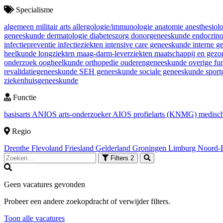
Specialisme
algemeen militair arts
allergologie/immunologie
anatomie
anesthesiol
geneeskunde
dermatologie
diabeteszorg
donorgeneeskunde
endocrin
infectiepreventie
infectieziekten
intensive care geneeskunde
interne 
heelkunde
longziekten
maag-darm-leverziekten
maatschappij en gez
onderzoek
oogheelkunde
orthopedie
ouderengeneeskunde
overige fu
revalidatiegeneeskunde
SEH geneeskunde
sociale geneeskunde
spor
ziekenhuisgeneeskunde
Functie
basisarts
ANIOS
arts-onderzoeker
AIOS
profielarts (KNMG)
medisch
Regio
Drenthe
Flevoland
Friesland
Gelderland
Groningen
Limburg
Noord-
Filters
2
Geen vacatures gevonden
Probeer een andere zoekopdracht of verwijder filters.
Toon alle vacatures