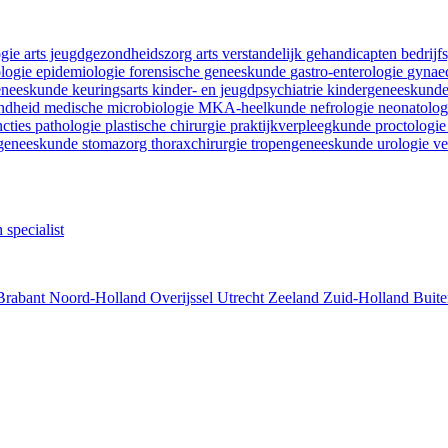
ogie
arts jeugdgezondheidszorg
arts verstandelijk gehandicapten
bedrij
ologie
epidemiologie
forensische geneeskunde
gastro-enterologie
gynaec
geneeskunde
keuringsarts
kinder- en jeugdpsychiatrie
kindergeneeskund
ondheid
medische microbiologie
MKA-heelkunde
nefrologie
neonatolo
ncties
pathologie
plastische chirurgie
praktijkverpleegkunde
proctologi
tgeneeskunde
stomazorg
thoraxchirurgie
tropengeneeskunde
urologie
ve
 specialist
Brabant
Noord-Holland
Overijssel
Utrecht
Zeeland
Zuid-Holland
Buite