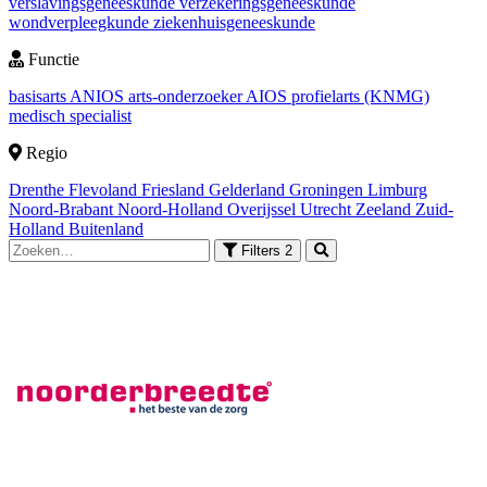
verslavingsgeneeskunde
verzekeringsgeneeskunde
wondverpleegkunde
ziekenhuisgeneeskunde
Functie
basisarts
ANIOS
arts-onderzoeker
AIOS
profielarts (KNMG)
medisch specialist
Regio
Drenthe
Flevoland
Friesland
Gelderland
Groningen
Limburg
Noord-Brabant
Noord-Holland
Overijssel
Utrecht
Zeeland
Zuid-
Holland
Buitenland
Filters
2