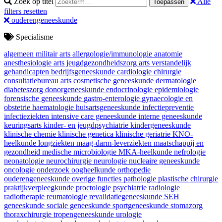
Zoek op titel
Alle
Toepassen
filters resetten
ouderengeneeskunde
Specialisme
algemeen militair arts
allergologie/immunologie
anatomie
anesthesiologie
arts jeugdgezondheidszorg
arts verstandelijk
gehandicapten
bedrijfsgeneeskunde
cardiologie
chirurgie
consultatiebureau arts
cosmetische geneeskunde
dermatologie
diabeteszorg
donorgeneeskunde
endocrinologie
epidemiologie
forensische geneeskunde
gastro-enterologie
gynaecologie en
obstetrie
haematologie
huisartsgeneeskunde
infectiepreventie
infectieziekten
intensive care geneeskunde
interne geneeskunde
keuringsarts
kinder- en jeugdpsychiatrie
kindergeneeskunde
klinische chemie
klinische genetica
klinische geriatrie
KNO-
heelkunde
longziekten
maag-darm-leverziekten
maatschappij en
gezondheid
medische microbiologie
MKA-heelkunde
nefrologie
neonatologie
neurochirurgie
neurologie
nucleaire geneeskunde
oncologie
onderzoek
oogheelkunde
orthopedie
ouderengeneeskunde
overige functies
pathologie
plastische chirurgie
praktijkverpleegkunde
proctologie
psychiatrie
radiologie
radiotherapie
reumatologie
revalidatiegeneeskunde
SEH
geneeskunde
sociale geneeskunde
sportgeneeskunde
stomazorg
thoraxchirurgie
tropengeneeskunde
urologie