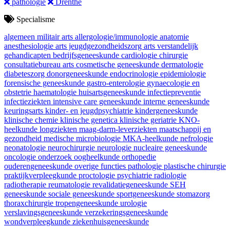
pathologie
Drenthe
Specialisme
algemeen militair arts
allergologie/immunologie
anatomie
anesthesiologie
arts jeugdgezondheidszorg
arts verstandelijk
gehandicapten
bedrijfsgeneeskunde
cardiologie
chirurgie
consultatiebureau arts
cosmetische geneeskunde
dermatologie
diabeteszorg
donorgeneeskunde
endocrinologie
epidemiologie
forensische geneeskunde
gastro-enterologie
gynaecologie en
obstetrie
haematologie
huisartsgeneeskunde
infectiepreventie
infectieziekten
intensive care geneeskunde
interne geneeskunde
keuringsarts
kinder- en jeugdpsychiatrie
kindergeneeskunde
klinische chemie
klinische genetica
klinische geriatrie
KNO-
heelkunde
longziekten
maag-darm-leverziekten
maatschappij en
gezondheid
medische microbiologie
MKA-heelkunde
nefrologie
neonatologie
neurochirurgie
neurologie
nucleaire geneeskunde
oncologie
onderzoek
oogheelkunde
orthopedie
ouderengeneeskunde
overige functies
pathologie
plastische chirurgie
praktijkverpleegkunde
proctologie
psychiatrie
radiologie
radiotherapie
reumatologie
revalidatiegeneeskunde
SEH
geneeskunde
sociale geneeskunde
sportgeneeskunde
stomazorg
thoraxchirurgie
tropengeneeskunde
urologie
verslavingsgeneeskunde
verzekeringsgeneeskunde
wondverpleegkunde
ziekenhuisgeneeskunde