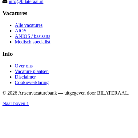
info@bilateraal.nl
Vacatures
Alle vacatures
AIOS
ANIOS / basisarts
Medisch specialist
Info
Over ons
Vacature plaatsen
Disclaimer
Cookieverklaring
© 2026 Artsenvacaturebank — uitgegeven door BILATERAAL.
Naar boven ↑