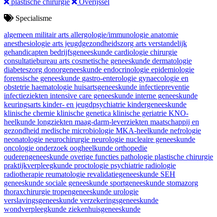
plastische chirurgie
Overijssel
Specialisme
algemeen militair arts
allergologie/immunologie
anatomie
anesthesiologie
arts jeugdgezondheidszorg
arts verstandelijk
gehandicapten
bedrijfsgeneeskunde
cardiologie
chirurgie
consultatiebureau arts
cosmetische geneeskunde
dermatologie
diabeteszorg
donorgeneeskunde
endocrinologie
epidemiologie
forensische geneeskunde
gastro-enterologie
gynaecologie en
obstetrie
haematologie
huisartsgeneeskunde
infectiepreventie
infectieziekten
intensive care geneeskunde
interne geneeskunde
keuringsarts
kinder- en jeugdpsychiatrie
kindergeneeskunde
klinische chemie
klinische genetica
klinische geriatrie
KNO-
heelkunde
longziekten
maag-darm-leverziekten
maatschappij en
gezondheid
medische microbiologie
MKA-heelkunde
nefrologie
neonatologie
neurochirurgie
neurologie
nucleaire geneeskunde
oncologie
onderzoek
oogheelkunde
orthopedie
ouderengeneeskunde
overige functies
pathologie
plastische chirurgie
praktijkverpleegkunde
proctologie
psychiatrie
radiologie
radiotherapie
reumatologie
revalidatiegeneeskunde
SEH
geneeskunde
sociale geneeskunde
sportgeneeskunde
stomazorg
thoraxchirurgie
tropengeneeskunde
urologie
verslavingsgeneeskunde
verzekeringsgeneeskunde
wondverpleegkunde
ziekenhuisgeneeskunde