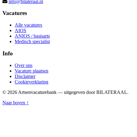
info@bilateraal.nl
Vacatures
Alle vacatures
AIOS
ANIOS / basisarts
Medisch specialist
Info
Over ons
Vacature plaatsen
Disclaimer
Cookieverklaring
© 2026 Artsenvacaturebank — uitgegeven door BILATERAAL.
Naar boven ↑