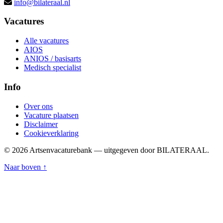
info@bilateraal.nl
Vacatures
Alle vacatures
AIOS
ANIOS / basisarts
Medisch specialist
Info
Over ons
Vacature plaatsen
Disclaimer
Cookieverklaring
© 2026 Artsenvacaturebank — uitgegeven door BILATERAAL.
Naar boven ↑