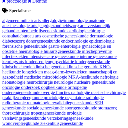
proctologie
Drenthe
Specialisme
algemeen militair arts
allergologie/immunologie
anatomie
anesthesiologie
arts jeugdgezondheidszorg
arts verstandelijk
gehandicapten
bedrijfsgeneeskunde
cardiologie
chirurgie
consultatiebureau arts
cosmetische geneeskunde
dermatologie
diabeteszorg
donorgeneeskunde
endocrinologie
epidemiologie
forensische geneeskunde
gastro-enterologie
gynaecologie en
obstetrie
haematologie
huisartsgeneeskunde
infectiepreventie
infectieziekten
intensive care geneeskunde
interne geneeskunde
keuringsarts
kinder- en jeugdpsychiatrie
kindergeneeskunde
klinische chemie
klinische genetica
klinische geriatrie
KNO-
heelkunde
longziekten
maag-darm-leverziekten
maatschappij en
gezondheid
medische microbiologie
MKA-heelkunde
nefrologie
neonatologie
neurochirurgie
neurologie
nucleaire geneeskunde
oncologie
onderzoek
oogheelkunde
orthopedie
ouderengeneeskunde
overige functies
pathologie
plastische chirurgie
praktijkverpleegkunde
proctologie
psychiatrie
radiologie
radiotherapie
reumatologie
revalidatiegeneeskunde
SEH
geneeskunde
sociale geneeskunde
sportgeneeskunde
stomazorg
thoraxchirurgie
tropengeneeskunde
urologie
verslavingsgeneeskunde
verzekeringsgeneeskunde
wondverpleegkunde
ziekenhuisgeneeskunde