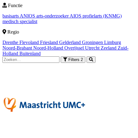
Functie
basisarts
ANIOS
arts-onderzoeker
AIOS
profielarts (KNMG)
medisch specialist
Regio
Drenthe
Flevoland
Friesland
Gelderland
Groningen
Limburg
Noord-Brabant
Noord-Holland
Overijssel
Utrecht
Zeeland
Zuid-
Holland
Buitenland
Filters
2