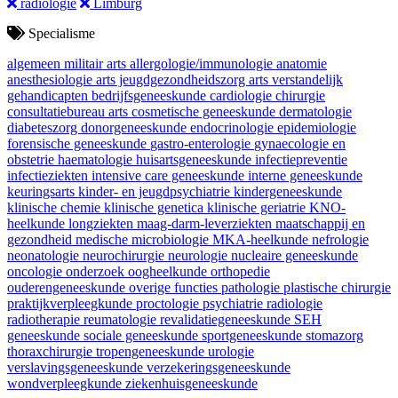
radiologie
Limburg
Specialisme
algemeen militair arts
allergologie/immunologie
anatomie
anesthesiologie
arts jeugdgezondheidszorg
arts verstandelijk
gehandicapten
bedrijfsgeneeskunde
cardiologie
chirurgie
consultatiebureau arts
cosmetische geneeskunde
dermatologie
diabeteszorg
donorgeneeskunde
endocrinologie
epidemiologie
forensische geneeskunde
gastro-enterologie
gynaecologie en
obstetrie
haematologie
huisartsgeneeskunde
infectiepreventie
infectieziekten
intensive care geneeskunde
interne geneeskunde
keuringsarts
kinder- en jeugdpsychiatrie
kindergeneeskunde
klinische chemie
klinische genetica
klinische geriatrie
KNO-
heelkunde
longziekten
maag-darm-leverziekten
maatschappij en
gezondheid
medische microbiologie
MKA-heelkunde
nefrologie
neonatologie
neurochirurgie
neurologie
nucleaire geneeskunde
oncologie
onderzoek
oogheelkunde
orthopedie
ouderengeneeskunde
overige functies
pathologie
plastische chirurgie
praktijkverpleegkunde
proctologie
psychiatrie
radiologie
radiotherapie
reumatologie
revalidatiegeneeskunde
SEH
geneeskunde
sociale geneeskunde
sportgeneeskunde
stomazorg
thoraxchirurgie
tropengeneeskunde
urologie
verslavingsgeneeskunde
verzekeringsgeneeskunde
wondverpleegkunde
ziekenhuisgeneeskunde