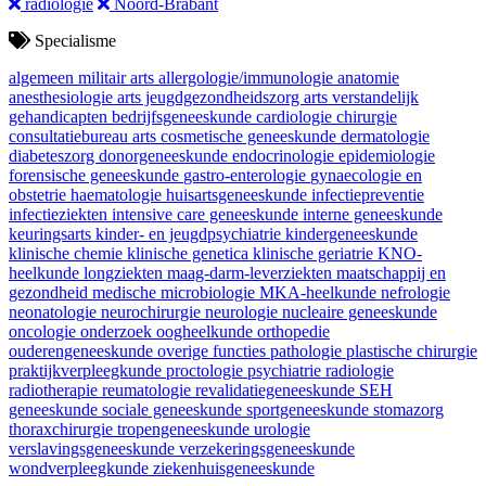
radiologie
Noord-Brabant
Specialisme
algemeen militair arts
allergologie/immunologie
anatomie
anesthesiologie
arts jeugdgezondheidszorg
arts verstandelijk
gehandicapten
bedrijfsgeneeskunde
cardiologie
chirurgie
consultatiebureau arts
cosmetische geneeskunde
dermatologie
diabeteszorg
donorgeneeskunde
endocrinologie
epidemiologie
forensische geneeskunde
gastro-enterologie
gynaecologie en
obstetrie
haematologie
huisartsgeneeskunde
infectiepreventie
infectieziekten
intensive care geneeskunde
interne geneeskunde
keuringsarts
kinder- en jeugdpsychiatrie
kindergeneeskunde
klinische chemie
klinische genetica
klinische geriatrie
KNO-
heelkunde
longziekten
maag-darm-leverziekten
maatschappij en
gezondheid
medische microbiologie
MKA-heelkunde
nefrologie
neonatologie
neurochirurgie
neurologie
nucleaire geneeskunde
oncologie
onderzoek
oogheelkunde
orthopedie
ouderengeneeskunde
overige functies
pathologie
plastische chirurgie
praktijkverpleegkunde
proctologie
psychiatrie
radiologie
radiotherapie
reumatologie
revalidatiegeneeskunde
SEH
geneeskunde
sociale geneeskunde
sportgeneeskunde
stomazorg
thoraxchirurgie
tropengeneeskunde
urologie
verslavingsgeneeskunde
verzekeringsgeneeskunde
wondverpleegkunde
ziekenhuisgeneeskunde