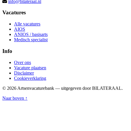
info@bilateraal.nl
Vacatures
Alle vacatures
AIOS
ANIOS / basisarts
Medisch specialist
Info
Over ons
Vacature plaatsen
Disclaimer
Cookieverklaring
© 2026 Artsenvacaturebank — uitgegeven door BILATERAAL.
Naar boven ↑