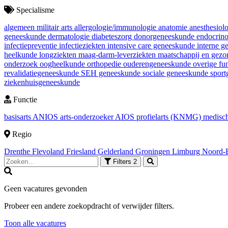
Specialisme
algemeen militair arts
allergologie/immunologie
anatomie
anesthesiol
geneeskunde
dermatologie
diabeteszorg
donorgeneeskunde
endocrin
infectiepreventie
infectieziekten
intensive care geneeskunde
interne 
heelkunde
longziekten
maag-darm-leverziekten
maatschappij en gez
onderzoek
oogheelkunde
orthopedie
ouderengeneeskunde
overige fu
revalidatiegeneeskunde
SEH geneeskunde
sociale geneeskunde
spor
ziekenhuisgeneeskunde
Functie
basisarts
ANIOS
arts-onderzoeker
AIOS
profielarts (KNMG)
medisch
Regio
Drenthe
Flevoland
Friesland
Gelderland
Groningen
Limburg
Noord-
Filters
2
Geen vacatures gevonden
Probeer een andere zoekopdracht of verwijder filters.
Toon alle vacatures