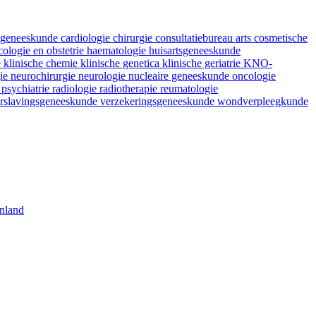
fsgeneeskunde
cardiologie
chirurgie
consultatiebureau arts
cosmetische
ologie en obstetrie
haematologie
huisartsgeneeskunde
e
klinische chemie
klinische genetica
klinische geriatrie
KNO-
gie
neurochirurgie
neurologie
nucleaire geneeskunde
oncologie
e
psychiatrie
radiologie
radiotherapie
reumatologie
rslavingsgeneeskunde
verzekeringsgeneeskunde
wondverpleegkunde
nland