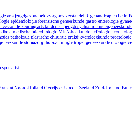
ogie
arts jeugdgezondheidszorg
arts verstandelijk gehandicapten
bedrij
ologie
epidemiologie
forensische geneeskunde
gastro-enterologie
gynaec
geneeskunde
keuringsarts
kinder- en jeugdpsychiatrie
kindergeneeskund
ondheid
medische microbiologie
MKA-heelkunde
nefrologie
neonatolo
ncties
pathologie
plastische chirurgie
praktijkverpleegkunde
proctologi
tgeneeskunde
stomazorg
thoraxchirurgie
tropengeneeskunde
urologie
ve
 specialist
Brabant
Noord-Holland
Overijssel
Utrecht
Zeeland
Zuid-Holland
Buite