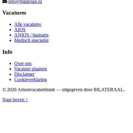
info@bilateraal.nl
Vacatures
Alle vacatures
AIOS
ANIOS / basisarts
Medisch specialist
Info
Over ons
Vacature plaatsen
Disclaimer
Cookieverklaring
© 2026 Artsenvacaturebank — uitgegeven door BILATERAAL.
Naar boven ↑