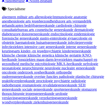
radiotherapie
Noord-Brabant
Specialisme
algemeen militair arts
allergologie/immunologie
anatomie
anesthesiologie
arts jeugdgezondheidszorg
arts verstandelijk
gehandicapten
bedrijfsgeneeskunde
cardiologie
chirurgie
consultatiebureau arts
cosmetische geneeskunde
dermatologie
diabeteszorg
donorgeneeskunde
endocrinologie
epidemiologie
forensische geneeskunde
gastro-enterologie
gynaecologie en
obstetrie
haematologie
huisartsgeneeskunde
infectiepreventie
infectieziekten
intensive care geneeskunde
interne geneeskunde
keuringsarts
kinder- en jeugdpsychiatrie
kindergeneeskunde
klinische chemie
klinische genetica
klinische geriatrie
KNO-
heelkunde
longziekten
maag-darm-leverziekten
maatschappij en
gezondheid
medische microbiologie
MKA-heelkunde
nefrologie
neonatologie
neurochirurgie
neurologie
nucleaire geneeskunde
oncologie
onderzoek
oogheelkunde
orthopedie
ouderengeneeskunde
overige functies
pathologie
plastische chirurgie
praktijkverpleegkunde
proctologie
psychiatrie
radiologie
radiotherapie
reumatologie
revalidatiegeneeskunde
SEH
geneeskunde
sociale geneeskunde
sportgeneeskunde
stomazorg
thoraxchirurgie
tropengeneeskunde
urologie
verslavingsgeneeskunde
verzekeringsgeneeskunde
wondverpleegkunde
ziekenhuisgeneeskunde