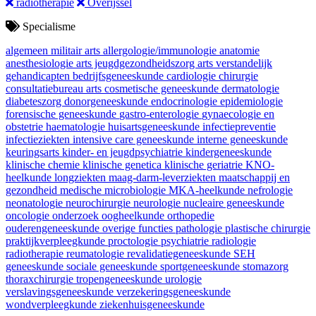
radiotherapie
Overijssel
Specialisme
algemeen militair arts
allergologie/immunologie
anatomie
anesthesiologie
arts jeugdgezondheidszorg
arts verstandelijk
gehandicapten
bedrijfsgeneeskunde
cardiologie
chirurgie
consultatiebureau arts
cosmetische geneeskunde
dermatologie
diabeteszorg
donorgeneeskunde
endocrinologie
epidemiologie
forensische geneeskunde
gastro-enterologie
gynaecologie en
obstetrie
haematologie
huisartsgeneeskunde
infectiepreventie
infectieziekten
intensive care geneeskunde
interne geneeskunde
keuringsarts
kinder- en jeugdpsychiatrie
kindergeneeskunde
klinische chemie
klinische genetica
klinische geriatrie
KNO-
heelkunde
longziekten
maag-darm-leverziekten
maatschappij en
gezondheid
medische microbiologie
MKA-heelkunde
nefrologie
neonatologie
neurochirurgie
neurologie
nucleaire geneeskunde
oncologie
onderzoek
oogheelkunde
orthopedie
ouderengeneeskunde
overige functies
pathologie
plastische chirurgie
praktijkverpleegkunde
proctologie
psychiatrie
radiologie
radiotherapie
reumatologie
revalidatiegeneeskunde
SEH
geneeskunde
sociale geneeskunde
sportgeneeskunde
stomazorg
thoraxchirurgie
tropengeneeskunde
urologie
verslavingsgeneeskunde
verzekeringsgeneeskunde
wondverpleegkunde
ziekenhuisgeneeskunde