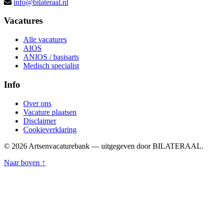
info@bilateraal.nl
Vacatures
Alle vacatures
AIOS
ANIOS / basisarts
Medisch specialist
Info
Over ons
Vacature plaatsen
Disclaimer
Cookieverklaring
© 2026 Artsenvacaturebank — uitgegeven door BILATERAAL.
Naar boven ↑