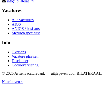
info@bilateraal.nl
Vacatures
Alle vacatures
AIOS
ANIOS / basisarts
Medisch specialist
Info
Over ons
Vacature plaatsen
Disclaimer
Cookieverklaring
© 2026 Artsenvacaturebank — uitgegeven door BILATERAAL.
Naar boven ↑