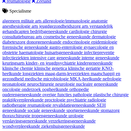
reumatologie
Zeeland
Specialisme
algemeen militair arts
allergologie/immunologie
anatomie
anesthesiologie
arts jeugdgezondheidszorg
arts verstandelijk
gehandicapten
bedrijfsgeneeskunde
cardiologie
chirurgie
consultatiebureau arts
cosmetische geneeskunde
dermatologie
diabeteszorg
donorgeneeskunde
endocrinologie
epidemiologie
forensische geneeskunde
gastro-enterologie
gynaecologie en
obstetrie
haematologie
huisartsgeneeskunde
infectiepreventie
infectieziekten
intensive care geneeskunde
interne geneeskunde
keuringsarts
kinder- en jeugdpsychiatrie
kindergeneeskunde
klinische chemie
klinische genetica
klinische geriatrie
KNO-
heelkunde
longziekten
maag-darm-leverziekten
maatschappij en
gezondheid
medische microbiologie
MKA-heelkunde
nefrologie
neonatologie
neurochirurgie
neurologie
nucleaire geneeskunde
oncologie
onderzoek
oogheelkunde
orthopedie
ouderengeneeskunde
overige functies
pathologie
plastische chirurgie
praktijkverpleegkunde
proctologie
psychiatrie
radiologie
radiotherapie
reumatologie
revalidatiegeneeskunde
SEH
geneeskunde
sociale geneeskunde
sportgeneeskunde
stomazorg
thoraxchirurgie
tropengeneeskunde
urologie
verslavingsgeneeskunde
verzekeringsgeneeskunde
wondverpleegkunde
ziekenhuisgeneeskunde