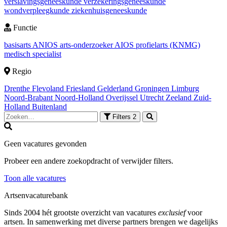
verslavingsgeneeskunde
verzekeringsgeneeskunde
wondverpleegkunde
ziekenhuisgeneeskunde
Functie
basisarts
ANIOS
arts-onderzoeker
AIOS
profielarts (KNMG)
medisch specialist
Regio
Drenthe
Flevoland
Friesland
Gelderland
Groningen
Limburg
Noord-Brabant
Noord-Holland
Overijssel
Utrecht
Zeeland
Zuid-
Holland
Buitenland
Filters
2
Geen vacatures gevonden
Probeer een andere zoekopdracht of verwijder filters.
Toon alle vacatures
Artsenvacaturebank
Sinds 2004 hét grootste overzicht van vacatures
exclusief
voor
artsen. In samenwerking met diverse partners brengen we dagelijks