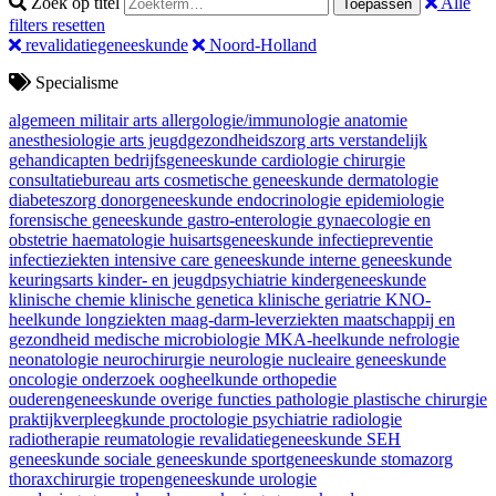
Zoek op titel
Alle
Toepassen
filters resetten
revalidatiegeneeskunde
Noord-Holland
Specialisme
algemeen militair arts
allergologie/immunologie
anatomie
anesthesiologie
arts jeugdgezondheidszorg
arts verstandelijk
gehandicapten
bedrijfsgeneeskunde
cardiologie
chirurgie
consultatiebureau arts
cosmetische geneeskunde
dermatologie
diabeteszorg
donorgeneeskunde
endocrinologie
epidemiologie
forensische geneeskunde
gastro-enterologie
gynaecologie en
obstetrie
haematologie
huisartsgeneeskunde
infectiepreventie
infectieziekten
intensive care geneeskunde
interne geneeskunde
keuringsarts
kinder- en jeugdpsychiatrie
kindergeneeskunde
klinische chemie
klinische genetica
klinische geriatrie
KNO-
heelkunde
longziekten
maag-darm-leverziekten
maatschappij en
gezondheid
medische microbiologie
MKA-heelkunde
nefrologie
neonatologie
neurochirurgie
neurologie
nucleaire geneeskunde
oncologie
onderzoek
oogheelkunde
orthopedie
ouderengeneeskunde
overige functies
pathologie
plastische chirurgie
praktijkverpleegkunde
proctologie
psychiatrie
radiologie
radiotherapie
reumatologie
revalidatiegeneeskunde
SEH
geneeskunde
sociale geneeskunde
sportgeneeskunde
stomazorg
thoraxchirurgie
tropengeneeskunde
urologie