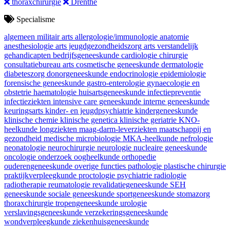
thoraxchirurgie
Drenthe
Specialisme
algemeen militair arts
allergologie/immunologie
anatomie
anesthesiologie
arts jeugdgezondheidszorg
arts verstandelijk
gehandicapten
bedrijfsgeneeskunde
cardiologie
chirurgie
consultatiebureau arts
cosmetische geneeskunde
dermatologie
diabeteszorg
donorgeneeskunde
endocrinologie
epidemiologie
forensische geneeskunde
gastro-enterologie
gynaecologie en
obstetrie
haematologie
huisartsgeneeskunde
infectiepreventie
infectieziekten
intensive care geneeskunde
interne geneeskunde
keuringsarts
kinder- en jeugdpsychiatrie
kindergeneeskunde
klinische chemie
klinische genetica
klinische geriatrie
KNO-
heelkunde
longziekten
maag-darm-leverziekten
maatschappij en
gezondheid
medische microbiologie
MKA-heelkunde
nefrologie
neonatologie
neurochirurgie
neurologie
nucleaire geneeskunde
oncologie
onderzoek
oogheelkunde
orthopedie
ouderengeneeskunde
overige functies
pathologie
plastische chirurgie
praktijkverpleegkunde
proctologie
psychiatrie
radiologie
radiotherapie
reumatologie
revalidatiegeneeskunde
SEH
geneeskunde
sociale geneeskunde
sportgeneeskunde
stomazorg
thoraxchirurgie
tropengeneeskunde
urologie
verslavingsgeneeskunde
verzekeringsgeneeskunde
wondverpleegkunde
ziekenhuisgeneeskunde