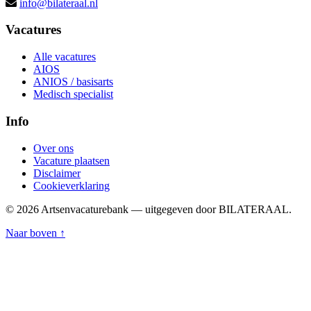
info@bilateraal.nl
Vacatures
Alle vacatures
AIOS
ANIOS / basisarts
Medisch specialist
Info
Over ons
Vacature plaatsen
Disclaimer
Cookieverklaring
© 2026 Artsenvacaturebank — uitgegeven door BILATERAAL.
Naar boven ↑