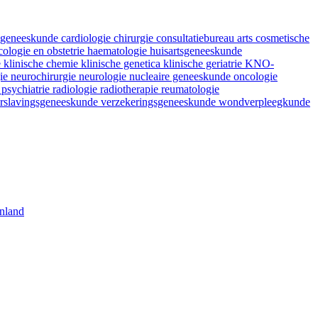
fsgeneeskunde
cardiologie
chirurgie
consultatiebureau arts
cosmetische
ologie en obstetrie
haematologie
huisartsgeneeskunde
e
klinische chemie
klinische genetica
klinische geriatrie
KNO-
gie
neurochirurgie
neurologie
nucleaire geneeskunde
oncologie
e
psychiatrie
radiologie
radiotherapie
reumatologie
rslavingsgeneeskunde
verzekeringsgeneeskunde
wondverpleegkunde
nland