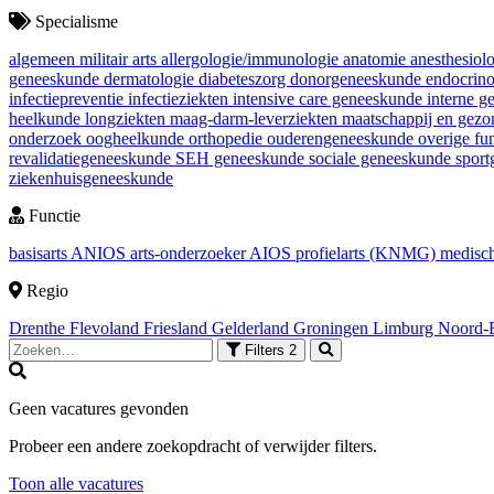
Specialisme
algemeen militair arts
allergologie/immunologie
anatomie
anesthesiol
geneeskunde
dermatologie
diabeteszorg
donorgeneeskunde
endocrin
infectiepreventie
infectieziekten
intensive care geneeskunde
interne 
heelkunde
longziekten
maag-darm-leverziekten
maatschappij en gez
onderzoek
oogheelkunde
orthopedie
ouderengeneeskunde
overige fu
revalidatiegeneeskunde
SEH geneeskunde
sociale geneeskunde
spor
ziekenhuisgeneeskunde
Functie
basisarts
ANIOS
arts-onderzoeker
AIOS
profielarts (KNMG)
medisch
Regio
Drenthe
Flevoland
Friesland
Gelderland
Groningen
Limburg
Noord-
Filters
2
Geen vacatures gevonden
Probeer een andere zoekopdracht of verwijder filters.
Toon alle vacatures