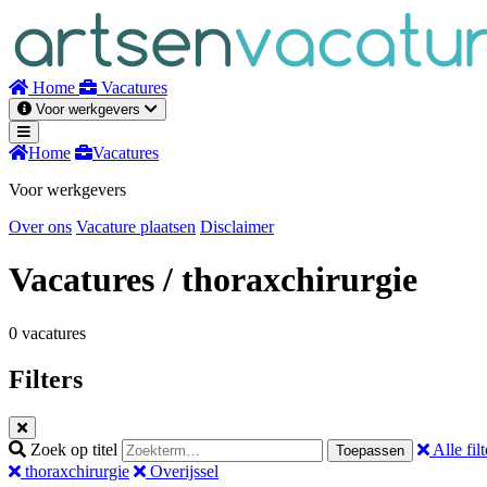
Naar
inhoud
Home
Vacatures
Voor werkgevers
Home
Vacatures
Voor werkgevers
Over ons
Vacature plaatsen
Disclaimer
Vacatures
/ thoraxchirurgie
0 vacatures
Filters
Zoek op titel
Alle filt
Toepassen
thoraxchirurgie
Overijssel