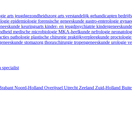
ogie
arts jeugdgezondheidszorg
arts verstandelijk gehandicapten
bedrij
ologie
epidemiologie
forensische geneeskunde
gastro-enterologie
gynaec
geneeskunde
keuringsarts
kinder- en jeugdpsychiatrie
kindergeneeskund
ondheid
medische microbiologie
MKA-heelkunde
nefrologie
neonatolo
ncties
pathologie
plastische chirurgie
praktijkverpleegkunde
proctologi
tgeneeskunde
stomazorg
thoraxchirurgie
tropengeneeskunde
urologie
ve
 specialist
Brabant
Noord-Holland
Overijssel
Utrecht
Zeeland
Zuid-Holland
Buite