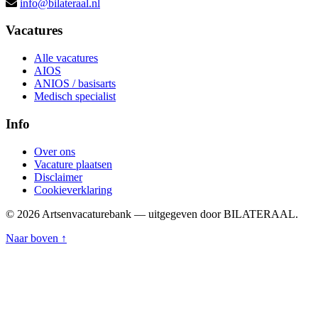
info@bilateraal.nl
Vacatures
Alle vacatures
AIOS
ANIOS / basisarts
Medisch specialist
Info
Over ons
Vacature plaatsen
Disclaimer
Cookieverklaring
© 2026 Artsenvacaturebank — uitgegeven door BILATERAAL.
Naar boven ↑