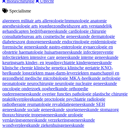
thoraxchirurgie
Utrecht
Specialisme
algemeen militair arts
allergologie/immunologie
anatomie
anesthesiologie
arts jeugdgezondheidszorg
arts verstandelijk
gehandicapten
bedrijfsgeneeskunde
cardiologie
chirurgie
consultatiebureau arts
cosmetische geneeskunde
dermatologie
diabeteszorg
donorgeneeskunde
endocrinologie
epidemiologie
forensische geneeskunde
gastro-enterologie
gynaecologie en
obstetrie
haematologie
huisartsgeneeskunde
infectiepreventie
infectieziekten
intensive care geneeskunde
interne geneeskunde
keuringsarts
kinder- en jeugdpsychiatrie
kindergeneeskunde
klinische chemie
klinische genetica
klinische geriatrie
KNO-
heelkunde
longziekten
maag-darm-leverziekten
maatschappij en
gezondheid
medische microbiologie
MKA-heelkunde
nefrologie
neonatologie
neurochirurgie
neurologie
nucleaire geneeskunde
oncologie
onderzoek
oogheelkunde
orthopedie
ouderengeneeskunde
overige functies
pathologie
plastische chirurgie
praktijkverpleegkunde
proctologie
psychiatrie
radiologie
radiotherapie
reumatologie
revalidatiegeneeskunde
SEH
geneeskunde
sociale geneeskunde
sportgeneeskunde
stomazorg
thoraxchirurgie
tropengeneeskunde
urologie
verslavingsgeneeskunde
verzekeringsgeneeskunde
wondverpleegkunde
ziekenhuisgeneeskunde