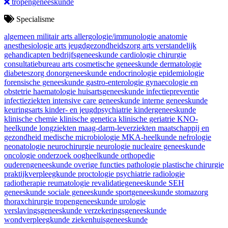
tropengeneeskunde
Specialisme
algemeen militair arts
allergologie/immunologie
anatomie
anesthesiologie
arts jeugdgezondheidszorg
arts verstandelijk
gehandicapten
bedrijfsgeneeskunde
cardiologie
chirurgie
consultatiebureau arts
cosmetische geneeskunde
dermatologie
diabeteszorg
donorgeneeskunde
endocrinologie
epidemiologie
forensische geneeskunde
gastro-enterologie
gynaecologie en
obstetrie
haematologie
huisartsgeneeskunde
infectiepreventie
infectieziekten
intensive care geneeskunde
interne geneeskunde
keuringsarts
kinder- en jeugdpsychiatrie
kindergeneeskunde
klinische chemie
klinische genetica
klinische geriatrie
KNO-
heelkunde
longziekten
maag-darm-leverziekten
maatschappij en
gezondheid
medische microbiologie
MKA-heelkunde
nefrologie
neonatologie
neurochirurgie
neurologie
nucleaire geneeskunde
oncologie
onderzoek
oogheelkunde
orthopedie
ouderengeneeskunde
overige functies
pathologie
plastische chirurgie
praktijkverpleegkunde
proctologie
psychiatrie
radiologie
radiotherapie
reumatologie
revalidatiegeneeskunde
SEH
geneeskunde
sociale geneeskunde
sportgeneeskunde
stomazorg
thoraxchirurgie
tropengeneeskunde
urologie
verslavingsgeneeskunde
verzekeringsgeneeskunde
wondverpleegkunde
ziekenhuisgeneeskunde