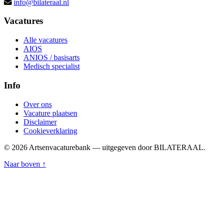
info@bilateraal.nl
Vacatures
Alle vacatures
AIOS
ANIOS / basisarts
Medisch specialist
Info
Over ons
Vacature plaatsen
Disclaimer
Cookieverklaring
© 2026 Artsenvacaturebank — uitgegeven door BILATERAAL.
Naar boven ↑