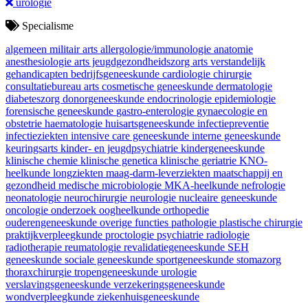
urologie
Specialisme
algemeen militair arts
allergologie/immunologie
anatomie
anesthesiologie
arts jeugdgezondheidszorg
arts verstandelijk
gehandicapten
bedrijfsgeneeskunde
cardiologie
chirurgie
consultatiebureau arts
cosmetische geneeskunde
dermatologie
diabeteszorg
donorgeneeskunde
endocrinologie
epidemiologie
forensische geneeskunde
gastro-enterologie
gynaecologie en
obstetrie
haematologie
huisartsgeneeskunde
infectiepreventie
infectieziekten
intensive care geneeskunde
interne geneeskunde
keuringsarts
kinder- en jeugdpsychiatrie
kindergeneeskunde
klinische chemie
klinische genetica
klinische geriatrie
KNO-
heelkunde
longziekten
maag-darm-leverziekten
maatschappij en
gezondheid
medische microbiologie
MKA-heelkunde
nefrologie
neonatologie
neurochirurgie
neurologie
nucleaire geneeskunde
oncologie
onderzoek
oogheelkunde
orthopedie
ouderengeneeskunde
overige functies
pathologie
plastische chirurgie
praktijkverpleegkunde
proctologie
psychiatrie
radiologie
radiotherapie
reumatologie
revalidatiegeneeskunde
SEH
geneeskunde
sociale geneeskunde
sportgeneeskunde
stomazorg
thoraxchirurgie
tropengeneeskunde
urologie
verslavingsgeneeskunde
verzekeringsgeneeskunde
wondverpleegkunde
ziekenhuisgeneeskunde