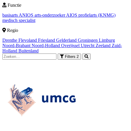
Functie
basisarts
ANIOS
arts-onderzoeker
AIOS
profielarts (KNMG)
medisch specialist
Regio
Drenthe
Flevoland
Friesland
Gelderland
Groningen
Limburg
Noord-Brabant
Noord-Holland
Overijssel
Utrecht
Zeeland
Zuid-
Holland
Buitenland
Filters
2