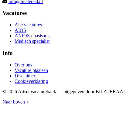
info@bilateraal.nl
Vacatures
Alle vacatures
AIOS
ANIOS / basisarts
Medisch specialist
Info
Over ons
Vacature plaatsen
Disclaimer
Cookieverklaring
© 2026 Artsenvacaturebank — uitgegeven door BILATERAAL.
Naar boven ↑