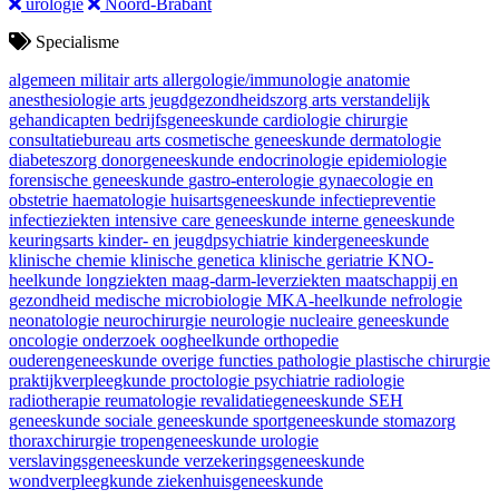
urologie
Noord-Brabant
Specialisme
algemeen militair arts
allergologie/immunologie
anatomie
anesthesiologie
arts jeugdgezondheidszorg
arts verstandelijk
gehandicapten
bedrijfsgeneeskunde
cardiologie
chirurgie
consultatiebureau arts
cosmetische geneeskunde
dermatologie
diabeteszorg
donorgeneeskunde
endocrinologie
epidemiologie
forensische geneeskunde
gastro-enterologie
gynaecologie en
obstetrie
haematologie
huisartsgeneeskunde
infectiepreventie
infectieziekten
intensive care geneeskunde
interne geneeskunde
keuringsarts
kinder- en jeugdpsychiatrie
kindergeneeskunde
klinische chemie
klinische genetica
klinische geriatrie
KNO-
heelkunde
longziekten
maag-darm-leverziekten
maatschappij en
gezondheid
medische microbiologie
MKA-heelkunde
nefrologie
neonatologie
neurochirurgie
neurologie
nucleaire geneeskunde
oncologie
onderzoek
oogheelkunde
orthopedie
ouderengeneeskunde
overige functies
pathologie
plastische chirurgie
praktijkverpleegkunde
proctologie
psychiatrie
radiologie
radiotherapie
reumatologie
revalidatiegeneeskunde
SEH
geneeskunde
sociale geneeskunde
sportgeneeskunde
stomazorg
thoraxchirurgie
tropengeneeskunde
urologie
verslavingsgeneeskunde
verzekeringsgeneeskunde
wondverpleegkunde
ziekenhuisgeneeskunde