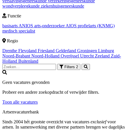
verslavingsgeneeskunde
verzekeringsgeneeskunde
wondverpleegkunde
ziekenhuisgeneeskunde
Functie
basisarts
ANIOS
arts-onderzoeker
AIOS
profielarts (KNMG)
medisch specialist
Regio
Drenthe
Flevoland
Friesland
Gelderland
Groningen
Limburg
Noord-Brabant
Noord-Holland
Overijssel
Utrecht
Zeeland
Zuid-
Holland
Buitenland
Filters
2
Geen vacatures gevonden
Probeer een andere zoekopdracht of verwijder filters.
Toon alle vacatures
Artsenvacaturebank
Sinds 2004 hét grootste overzicht van vacatures
exclusief
voor
artsen. In samenwerking met diverse partners brengen we dagelijks