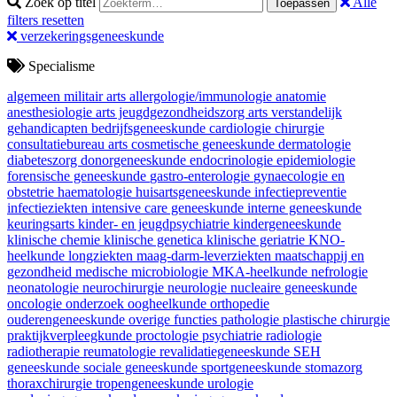
Zoek op titel
Alle
Toepassen
filters resetten
verzekeringsgeneeskunde
Specialisme
algemeen militair arts
allergologie/immunologie
anatomie
anesthesiologie
arts jeugdgezondheidszorg
arts verstandelijk
gehandicapten
bedrijfsgeneeskunde
cardiologie
chirurgie
consultatiebureau arts
cosmetische geneeskunde
dermatologie
diabeteszorg
donorgeneeskunde
endocrinologie
epidemiologie
forensische geneeskunde
gastro-enterologie
gynaecologie en
obstetrie
haematologie
huisartsgeneeskunde
infectiepreventie
infectieziekten
intensive care geneeskunde
interne geneeskunde
keuringsarts
kinder- en jeugdpsychiatrie
kindergeneeskunde
klinische chemie
klinische genetica
klinische geriatrie
KNO-
heelkunde
longziekten
maag-darm-leverziekten
maatschappij en
gezondheid
medische microbiologie
MKA-heelkunde
nefrologie
neonatologie
neurochirurgie
neurologie
nucleaire geneeskunde
oncologie
onderzoek
oogheelkunde
orthopedie
ouderengeneeskunde
overige functies
pathologie
plastische chirurgie
praktijkverpleegkunde
proctologie
psychiatrie
radiologie
radiotherapie
reumatologie
revalidatiegeneeskunde
SEH
geneeskunde
sociale geneeskunde
sportgeneeskunde
stomazorg
thoraxchirurgie
tropengeneeskunde
urologie