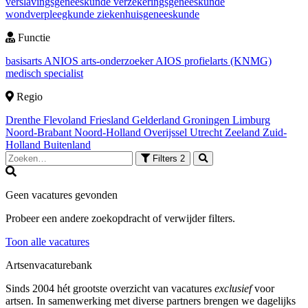
verslavingsgeneeskunde
verzekeringsgeneeskunde
wondverpleegkunde
ziekenhuisgeneeskunde
Functie
basisarts
ANIOS
arts-onderzoeker
AIOS
profielarts (KNMG)
medisch specialist
Regio
Drenthe
Flevoland
Friesland
Gelderland
Groningen
Limburg
Noord-Brabant
Noord-Holland
Overijssel
Utrecht
Zeeland
Zuid-
Holland
Buitenland
Filters
2
Geen vacatures gevonden
Probeer een andere zoekopdracht of verwijder filters.
Toon alle vacatures
Artsenvacaturebank
Sinds 2004 hét grootste overzicht van vacatures
exclusief
voor
artsen. In samenwerking met diverse partners brengen we dagelijks