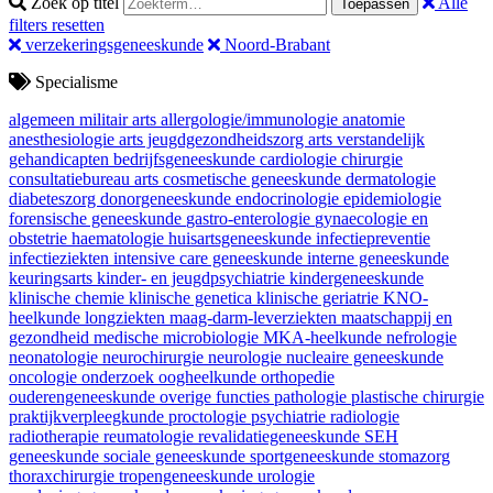
Zoek op titel
Alle
Toepassen
filters resetten
verzekeringsgeneeskunde
Noord-Brabant
Specialisme
algemeen militair arts
allergologie/immunologie
anatomie
anesthesiologie
arts jeugdgezondheidszorg
arts verstandelijk
gehandicapten
bedrijfsgeneeskunde
cardiologie
chirurgie
consultatiebureau arts
cosmetische geneeskunde
dermatologie
diabeteszorg
donorgeneeskunde
endocrinologie
epidemiologie
forensische geneeskunde
gastro-enterologie
gynaecologie en
obstetrie
haematologie
huisartsgeneeskunde
infectiepreventie
infectieziekten
intensive care geneeskunde
interne geneeskunde
keuringsarts
kinder- en jeugdpsychiatrie
kindergeneeskunde
klinische chemie
klinische genetica
klinische geriatrie
KNO-
heelkunde
longziekten
maag-darm-leverziekten
maatschappij en
gezondheid
medische microbiologie
MKA-heelkunde
nefrologie
neonatologie
neurochirurgie
neurologie
nucleaire geneeskunde
oncologie
onderzoek
oogheelkunde
orthopedie
ouderengeneeskunde
overige functies
pathologie
plastische chirurgie
praktijkverpleegkunde
proctologie
psychiatrie
radiologie
radiotherapie
reumatologie
revalidatiegeneeskunde
SEH
geneeskunde
sociale geneeskunde
sportgeneeskunde
stomazorg
thoraxchirurgie
tropengeneeskunde
urologie