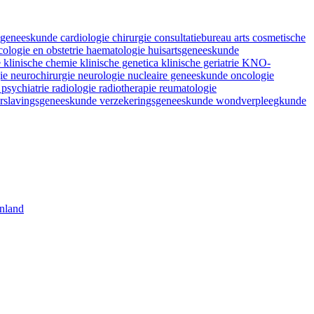
fsgeneeskunde
cardiologie
chirurgie
consultatiebureau arts
cosmetische
ologie en obstetrie
haematologie
huisartsgeneeskunde
e
klinische chemie
klinische genetica
klinische geriatrie
KNO-
gie
neurochirurgie
neurologie
nucleaire geneeskunde
oncologie
e
psychiatrie
radiologie
radiotherapie
reumatologie
rslavingsgeneeskunde
verzekeringsgeneeskunde
wondverpleegkunde
nland