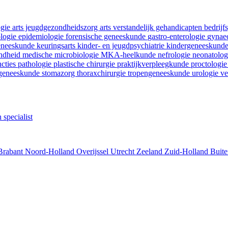
ogie
arts jeugdgezondheidszorg
arts verstandelijk gehandicapten
bedrij
ologie
epidemiologie
forensische geneeskunde
gastro-enterologie
gynaec
geneeskunde
keuringsarts
kinder- en jeugdpsychiatrie
kindergeneeskund
ondheid
medische microbiologie
MKA-heelkunde
nefrologie
neonatolo
ncties
pathologie
plastische chirurgie
praktijkverpleegkunde
proctologi
tgeneeskunde
stomazorg
thoraxchirurgie
tropengeneeskunde
urologie
ve
 specialist
Brabant
Noord-Holland
Overijssel
Utrecht
Zeeland
Zuid-Holland
Buite