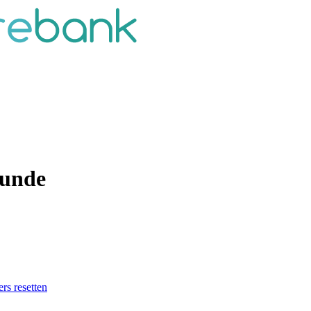
kunde
ers resetten