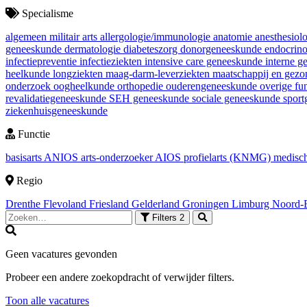
Specialisme
algemeen militair arts
allergologie/immunologie
anatomie
anesthesiol
geneeskunde
dermatologie
diabeteszorg
donorgeneeskunde
endocrin
infectiepreventie
infectieziekten
intensive care geneeskunde
interne 
heelkunde
longziekten
maag-darm-leverziekten
maatschappij en gez
onderzoek
oogheelkunde
orthopedie
ouderengeneeskunde
overige fu
revalidatiegeneeskunde
SEH geneeskunde
sociale geneeskunde
spor
ziekenhuisgeneeskunde
Functie
basisarts
ANIOS
arts-onderzoeker
AIOS
profielarts (KNMG)
medisch
Regio
Drenthe
Flevoland
Friesland
Gelderland
Groningen
Limburg
Noord-
Filters
2
Geen vacatures gevonden
Probeer een andere zoekopdracht of verwijder filters.
Toon alle vacatures