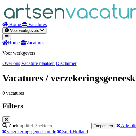
Naar
inhoud
Home
Vacatures
Voor werkgevers
Home
Vacatures
Voor werkgevers
Over ons
Vacature plaatsen
Disclaimer
Vacatures
/ verzekeringsgenees
0 vacatures
Filters
Zoek op titel
Alle filt
Toepassen
verzekeringsgeneeskunde
Zuid-Holland