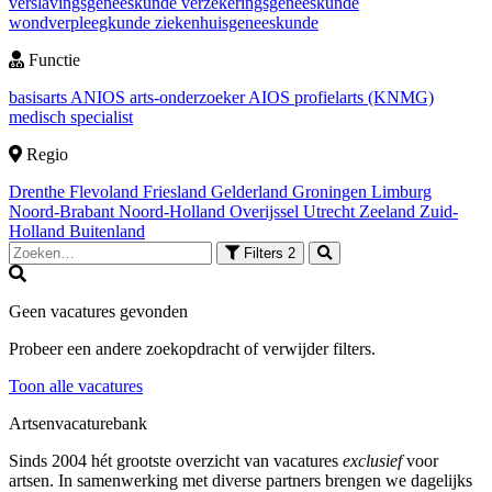
verslavingsgeneeskunde
verzekeringsgeneeskunde
wondverpleegkunde
ziekenhuisgeneeskunde
Functie
basisarts
ANIOS
arts-onderzoeker
AIOS
profielarts (KNMG)
medisch specialist
Regio
Drenthe
Flevoland
Friesland
Gelderland
Groningen
Limburg
Noord-Brabant
Noord-Holland
Overijssel
Utrecht
Zeeland
Zuid-
Holland
Buitenland
Filters
2
Geen vacatures gevonden
Probeer een andere zoekopdracht of verwijder filters.
Toon alle vacatures
Artsenvacaturebank
Sinds 2004 hét grootste overzicht van vacatures
exclusief
voor
artsen. In samenwerking met diverse partners brengen we dagelijks