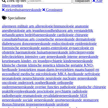
Zoek op titel
Alle
Toepassen
filters resetten
ziekenhuisgeneeskunde
Groningen
Specialisme
algemeen militair arts
allergologie/immunologie
anatomie
anesthesiologie
arts jeugdgezondheidszorg
arts verstandelijk
gehandicapten
bedrijfsgeneeskunde
cardiologie
chirurgie
consultatiebureau arts
cosmetische geneeskunde
dermatologie
diabeteszorg
donorgeneeskunde
endocrinologie
epidemiologie
forensische geneeskunde
gastro-enterologie
gynaecologie en
obstetrie
haematologie
huisartsgeneeskunde
infectiepreventie
infectieziekten
intensive care geneeskunde
interne geneeskunde
keuringsarts
kinder- en jeugdpsychiatrie
kindergeneeskunde
klinische chemie
klinische genetica
klinische geriatrie
KNO-
heelkunde
longziekten
maag-darm-leverziekten
maatschappij en
gezondheid
medische microbiologie
MKA-heelkunde
nefrologie
neonatologie
neurochirurgie
neurologie
nucleaire geneeskunde
oncologie
onderzoek
oogheelkunde
orthopedie
ouderengeneeskunde
overige functies
pathologie
plastische chirurgie
praktijkverpleegkunde
proctologie
psychiatrie
radiologie
radiotherapie
reumatologie
revalidatiegeneeskunde
SEH
geneeskunde
sociale geneeskunde
sportgeneeskunde
stomazorg
thoraxchirurgie
tropengeneeskunde
urologie