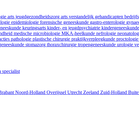
ogie
arts jeugdgezondheidszorg
arts verstandelijk gehandicapten
bedrij
ologie
epidemiologie
forensische geneeskunde
gastro-enterologie
gynaec
geneeskunde
keuringsarts
kinder- en jeugdpsychiatrie
kindergeneeskund
ondheid
medische microbiologie
MKA-heelkunde
nefrologie
neonatolo
ncties
pathologie
plastische chirurgie
praktijkverpleegkunde
proctologi
tgeneeskunde
stomazorg
thoraxchirurgie
tropengeneeskunde
urologie
ve
 specialist
Brabant
Noord-Holland
Overijssel
Utrecht
Zeeland
Zuid-Holland
Buite