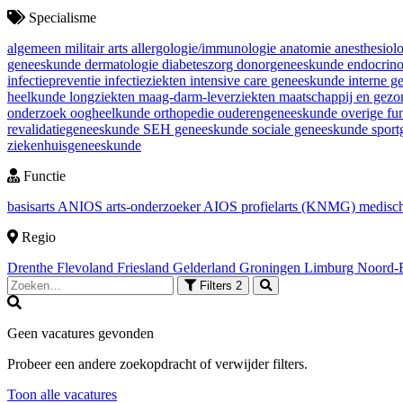
Specialisme
algemeen militair arts
allergologie/immunologie
anatomie
anesthesiol
geneeskunde
dermatologie
diabeteszorg
donorgeneeskunde
endocrin
infectiepreventie
infectieziekten
intensive care geneeskunde
interne 
heelkunde
longziekten
maag-darm-leverziekten
maatschappij en gez
onderzoek
oogheelkunde
orthopedie
ouderengeneeskunde
overige fu
revalidatiegeneeskunde
SEH geneeskunde
sociale geneeskunde
spor
ziekenhuisgeneeskunde
Functie
basisarts
ANIOS
arts-onderzoeker
AIOS
profielarts (KNMG)
medisch
Regio
Drenthe
Flevoland
Friesland
Gelderland
Groningen
Limburg
Noord-
Filters
2
Geen vacatures gevonden
Probeer een andere zoekopdracht of verwijder filters.
Toon alle vacatures