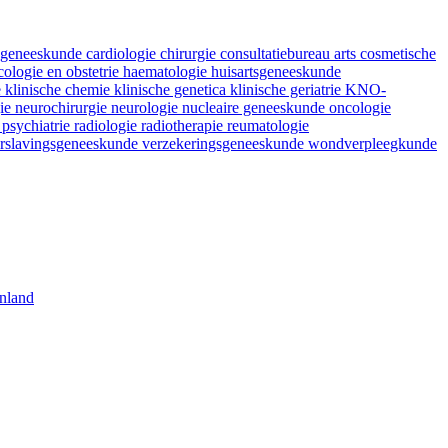
fsgeneeskunde
cardiologie
chirurgie
consultatiebureau arts
cosmetische
ologie en obstetrie
haematologie
huisartsgeneeskunde
e
klinische chemie
klinische genetica
klinische geriatrie
KNO-
gie
neurochirurgie
neurologie
nucleaire geneeskunde
oncologie
e
psychiatrie
radiologie
radiotherapie
reumatologie
rslavingsgeneeskunde
verzekeringsgeneeskunde
wondverpleegkunde
nland