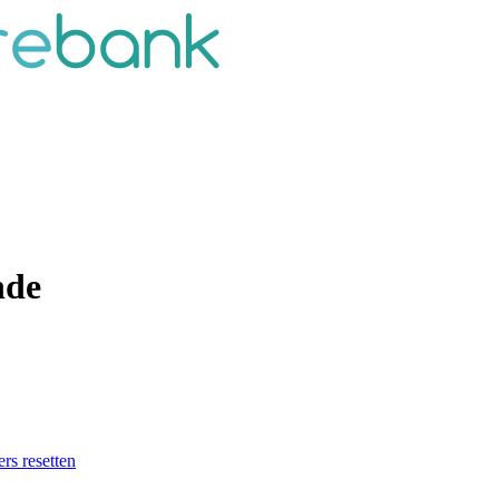
nde
ers resetten