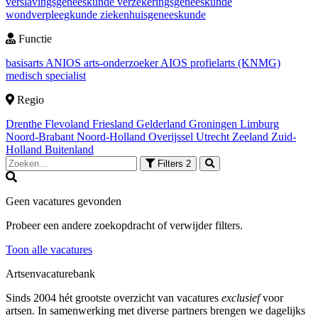
verslavingsgeneeskunde
verzekeringsgeneeskunde
wondverpleegkunde
ziekenhuisgeneeskunde
Functie
basisarts
ANIOS
arts-onderzoeker
AIOS
profielarts (KNMG)
medisch specialist
Regio
Drenthe
Flevoland
Friesland
Gelderland
Groningen
Limburg
Noord-Brabant
Noord-Holland
Overijssel
Utrecht
Zeeland
Zuid-
Holland
Buitenland
Filters
2
Geen vacatures gevonden
Probeer een andere zoekopdracht of verwijder filters.
Toon alle vacatures
Artsenvacaturebank
Sinds 2004 hét grootste overzicht van vacatures
exclusief
voor
artsen. In samenwerking met diverse partners brengen we dagelijks