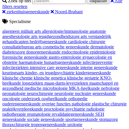
Zoek op titel
Alle
Toepassen
filters resetten
ziekenhuisgeneeskunde
Noord-Brabant
Specialisme
algemeen militair arts
allergologie/immunologie
anatomie
anesthesiologie
arts jeugdgezondheidszorg
arts verstandelijk
gehandicapten
bedrijfsgeneeskunde
cardiologie
chirurgie
consultatiebureau arts
cosmetische geneeskunde
dermatologie
diabeteszorg
donorgeneeskunde
endocrinologie
epidemiologie
forensische geneeskunde
gastro-enterologie
gynaecologie en
obstetrie
haematologie
huisartsgeneeskunde
infectiepreventie
infectieziekten
intensive care geneeskunde
interne geneeskunde
keuringsarts
kinder- en jeugdpsychiatrie
kindergeneeskunde
klinische chemie
klinische genetica
klinische geriatrie
KNO-
heelkunde
longziekten
maag-darm-leverziekten
maatschappij en
gezondheid
medische microbiologie
MKA-heelkunde
nefrologie
neonatologie
neurochirurgie
neurologie
nucleaire geneeskunde
oncologie
onderzoek
oogheelkunde
orthopedie
ouderengeneeskunde
overige functies
pathologie
plastische chirurgie
praktijkverpleegkunde
proctologie
psychiatrie
radiologie
radiotherapie
reumatologie
revalidatiegeneeskunde
SEH
geneeskunde
sociale geneeskunde
sportgeneeskunde
stomazorg
thoraxchirurgie
tropengeneeskunde
urologie