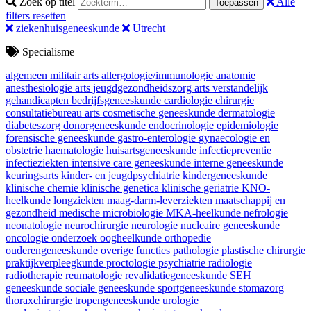
Zoek op titel
Alle
Toepassen
filters resetten
ziekenhuisgeneeskunde
Utrecht
Specialisme
algemeen militair arts
allergologie/immunologie
anatomie
anesthesiologie
arts jeugdgezondheidszorg
arts verstandelijk
gehandicapten
bedrijfsgeneeskunde
cardiologie
chirurgie
consultatiebureau arts
cosmetische geneeskunde
dermatologie
diabeteszorg
donorgeneeskunde
endocrinologie
epidemiologie
forensische geneeskunde
gastro-enterologie
gynaecologie en
obstetrie
haematologie
huisartsgeneeskunde
infectiepreventie
infectieziekten
intensive care geneeskunde
interne geneeskunde
keuringsarts
kinder- en jeugdpsychiatrie
kindergeneeskunde
klinische chemie
klinische genetica
klinische geriatrie
KNO-
heelkunde
longziekten
maag-darm-leverziekten
maatschappij en
gezondheid
medische microbiologie
MKA-heelkunde
nefrologie
neonatologie
neurochirurgie
neurologie
nucleaire geneeskunde
oncologie
onderzoek
oogheelkunde
orthopedie
ouderengeneeskunde
overige functies
pathologie
plastische chirurgie
praktijkverpleegkunde
proctologie
psychiatrie
radiologie
radiotherapie
reumatologie
revalidatiegeneeskunde
SEH
geneeskunde
sociale geneeskunde
sportgeneeskunde
stomazorg
thoraxchirurgie
tropengeneeskunde
urologie