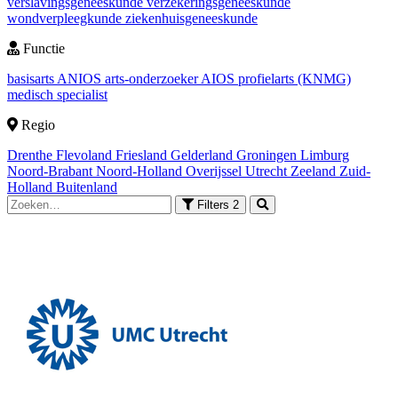
verslavingsgeneeskunde
verzekeringsgeneeskunde
wondverpleegkunde
ziekenhuisgeneeskunde
Functie
basisarts
ANIOS
arts-onderzoeker
AIOS
profielarts (KNMG)
medisch specialist
Regio
Drenthe
Flevoland
Friesland
Gelderland
Groningen
Limburg
Noord-Brabant
Noord-Holland
Overijssel
Utrecht
Zeeland
Zuid-
Holland
Buitenland
Filters
2