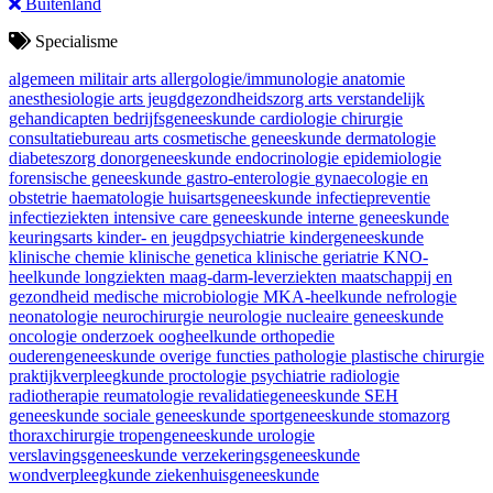
Buitenland
Specialisme
algemeen militair arts
allergologie/immunologie
anatomie
anesthesiologie
arts jeugdgezondheidszorg
arts verstandelijk
gehandicapten
bedrijfsgeneeskunde
cardiologie
chirurgie
consultatiebureau arts
cosmetische geneeskunde
dermatologie
diabeteszorg
donorgeneeskunde
endocrinologie
epidemiologie
forensische geneeskunde
gastro-enterologie
gynaecologie en
obstetrie
haematologie
huisartsgeneeskunde
infectiepreventie
infectieziekten
intensive care geneeskunde
interne geneeskunde
keuringsarts
kinder- en jeugdpsychiatrie
kindergeneeskunde
klinische chemie
klinische genetica
klinische geriatrie
KNO-
heelkunde
longziekten
maag-darm-leverziekten
maatschappij en
gezondheid
medische microbiologie
MKA-heelkunde
nefrologie
neonatologie
neurochirurgie
neurologie
nucleaire geneeskunde
oncologie
onderzoek
oogheelkunde
orthopedie
ouderengeneeskunde
overige functies
pathologie
plastische chirurgie
praktijkverpleegkunde
proctologie
psychiatrie
radiologie
radiotherapie
reumatologie
revalidatiegeneeskunde
SEH
geneeskunde
sociale geneeskunde
sportgeneeskunde
stomazorg
thoraxchirurgie
tropengeneeskunde
urologie
verslavingsgeneeskunde
verzekeringsgeneeskunde
wondverpleegkunde
ziekenhuisgeneeskunde