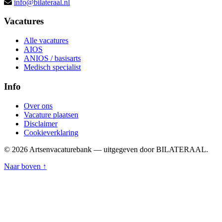
info@bilateraal.nl
Vacatures
Alle vacatures
AIOS
ANIOS / basisarts
Medisch specialist
Info
Over ons
Vacature plaatsen
Disclaimer
Cookieverklaring
© 2026 Artsenvacaturebank — uitgegeven door BILATERAAL.
Naar boven ↑