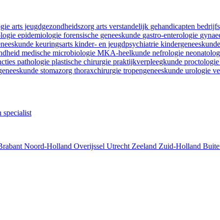
ogie
arts jeugdgezondheidszorg
arts verstandelijk gehandicapten
bedrij
ologie
epidemiologie
forensische geneeskunde
gastro-enterologie
gynaec
geneeskunde
keuringsarts
kinder- en jeugdpsychiatrie
kindergeneeskund
ondheid
medische microbiologie
MKA-heelkunde
nefrologie
neonatolo
ncties
pathologie
plastische chirurgie
praktijkverpleegkunde
proctologi
tgeneeskunde
stomazorg
thoraxchirurgie
tropengeneeskunde
urologie
ve
 specialist
Brabant
Noord-Holland
Overijssel
Utrecht
Zeeland
Zuid-Holland
Buite