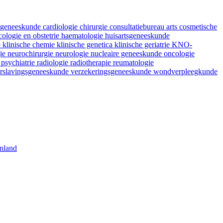
fsgeneeskunde
cardiologie
chirurgie
consultatiebureau arts
cosmetische
ologie en obstetrie
haematologie
huisartsgeneeskunde
e
klinische chemie
klinische genetica
klinische geriatrie
KNO-
gie
neurochirurgie
neurologie
nucleaire geneeskunde
oncologie
e
psychiatrie
radiologie
radiotherapie
reumatologie
rslavingsgeneeskunde
verzekeringsgeneeskunde
wondverpleegkunde
nland