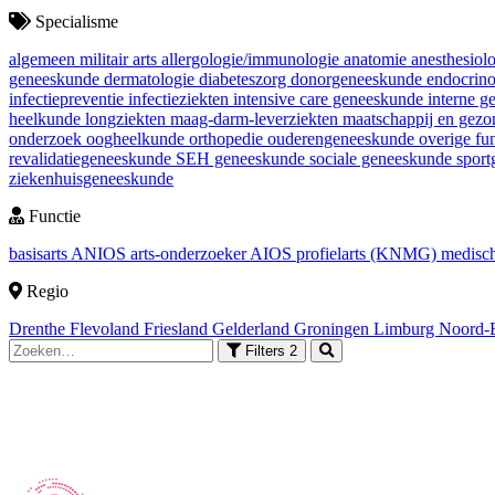
Specialisme
algemeen militair arts
allergologie/immunologie
anatomie
anesthesiol
geneeskunde
dermatologie
diabeteszorg
donorgeneeskunde
endocrin
infectiepreventie
infectieziekten
intensive care geneeskunde
interne 
heelkunde
longziekten
maag-darm-leverziekten
maatschappij en gez
onderzoek
oogheelkunde
orthopedie
ouderengeneeskunde
overige fu
revalidatiegeneeskunde
SEH geneeskunde
sociale geneeskunde
spor
ziekenhuisgeneeskunde
Functie
basisarts
ANIOS
arts-onderzoeker
AIOS
profielarts (KNMG)
medisch
Regio
Drenthe
Flevoland
Friesland
Gelderland
Groningen
Limburg
Noord-
Filters
2