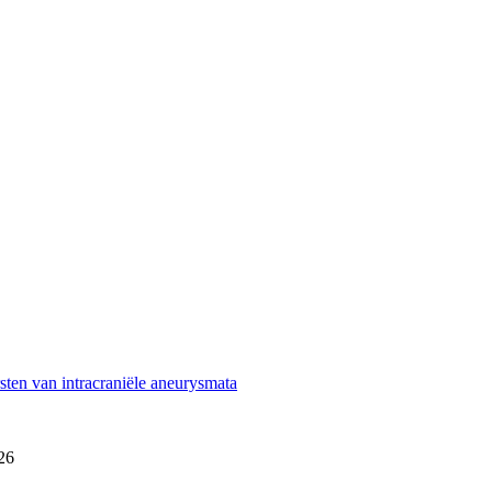
sten van intracraniële aneurysmata
26