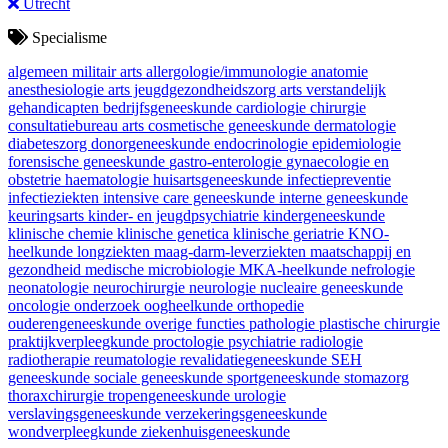
Utrecht
Specialisme
algemeen militair arts
allergologie/immunologie
anatomie
anesthesiologie
arts jeugdgezondheidszorg
arts verstandelijk
gehandicapten
bedrijfsgeneeskunde
cardiologie
chirurgie
consultatiebureau arts
cosmetische geneeskunde
dermatologie
diabeteszorg
donorgeneeskunde
endocrinologie
epidemiologie
forensische geneeskunde
gastro-enterologie
gynaecologie en
obstetrie
haematologie
huisartsgeneeskunde
infectiepreventie
infectieziekten
intensive care geneeskunde
interne geneeskunde
keuringsarts
kinder- en jeugdpsychiatrie
kindergeneeskunde
klinische chemie
klinische genetica
klinische geriatrie
KNO-
heelkunde
longziekten
maag-darm-leverziekten
maatschappij en
gezondheid
medische microbiologie
MKA-heelkunde
nefrologie
neonatologie
neurochirurgie
neurologie
nucleaire geneeskunde
oncologie
onderzoek
oogheelkunde
orthopedie
ouderengeneeskunde
overige functies
pathologie
plastische chirurgie
praktijkverpleegkunde
proctologie
psychiatrie
radiologie
radiotherapie
reumatologie
revalidatiegeneeskunde
SEH
geneeskunde
sociale geneeskunde
sportgeneeskunde
stomazorg
thoraxchirurgie
tropengeneeskunde
urologie
verslavingsgeneeskunde
verzekeringsgeneeskunde
wondverpleegkunde
ziekenhuisgeneeskunde