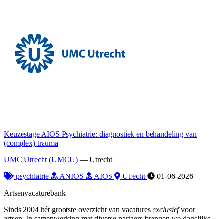
Keuzestage AIOS Psychiatrie: diagnostiek en behandeling van
(complex) trauma
UMC Utrecht (UMCU)
—
Utrecht
psychiatrie
ANIOS
AIOS
Utrecht
01-06-2026
Artsenvacaturebank
Sinds 2004 hét grootste overzicht van vacatures
exclusief
voor
artsen. In samenwerking met diverse partners brengen we dagelijks