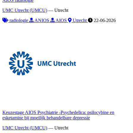
AIOS radiologie
UMC Utrecht (UMCU)
—
Utrecht
radiologie
ANIOS
AIOS
Utrecht
22-06-2026
Keuzestage AIOS Psychiatrie -Psychedelica: psilocybine en
esketamine bij moeilijk behandelbare depressie
UMC Utrecht (UMCU)
—
Utrecht