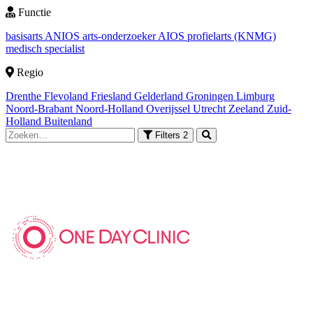
Functie
basisarts
ANIOS
arts-onderzoeker
AIOS
profielarts (KNMG)
medisch specialist
Regio
Drenthe
Flevoland
Friesland
Gelderland
Groningen
Limburg
Noord-Brabant
Noord-Holland
Overijssel
Utrecht
Zeeland
Zuid-
Holland
Buitenland
Filters
2