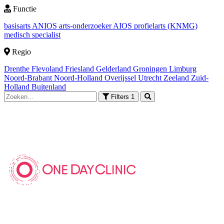
Functie
basisarts
ANIOS
arts-onderzoeker
AIOS
profielarts (KNMG)
medisch specialist
Regio
Drenthe
Flevoland
Friesland
Gelderland
Groningen
Limburg
Noord-Brabant
Noord-Holland
Overijssel
Utrecht
Zeeland
Zuid-
Holland
Buitenland
Filters
1