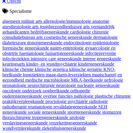
Utrecht
Specialisme
algemeen militair arts
allergologie/immunologie
anatomie
anesthesiologie
arts jeugdgezondheidszorg
arts verstandelijk
gehandicapten
bedrijfsgeneeskunde
cardiologie
chirurgie
consultatiebureau arts
cosmetische geneeskunde
dermatologie
diabeteszorg
donorgeneeskunde
endocrinologie
epidemiologie
forensische geneeskunde
gastro-enterologie
gynaecologie en
obstetrie
haematologie
huisartsgeneeskunde
infectiepreventie
infectieziekten
intensive care geneeskunde
interne geneeskunde
keuringsarts
kinder- en jeugdpsychiatrie
kindergeneeskunde
klinische chemie
klinische genetica
klinische geriatrie
KNO-
heelkunde
longziekten
maag-darm-leverziekten
maatschappij en
gezondheid
medische microbiologie
MKA-heelkunde
nefrologie
neonatologie
neurochirurgie
neurologie
nucleaire geneeskunde
oncologie
onderzoek
oogheelkunde
orthopedie
ouderengeneeskunde
overige functies
pathologie
plastische chirurgie
praktijkverpleegkunde
proctologie
psychiatrie
radiologie
radiotherapie
reumatologie
revalidatiegeneeskunde
SEH
geneeskunde
sociale geneeskunde
sportgeneeskunde
stomazorg
thoraxchirurgie
tropengeneeskunde
urologie
verslavingsgeneeskunde
verzekeringsgeneeskunde
wondverpleegkunde
ziekenhuisgeneeskunde