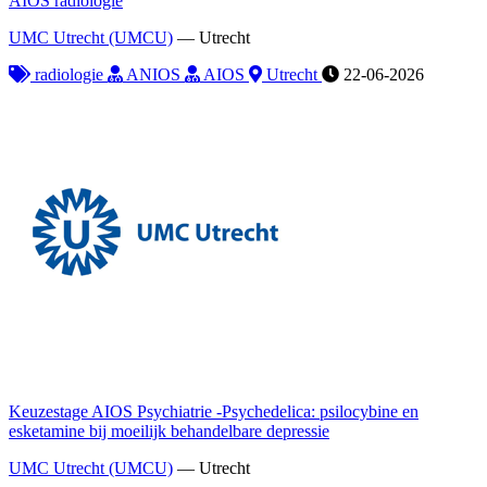
AIOS radiologie
UMC Utrecht (UMCU)
—
Utrecht
radiologie
ANIOS
AIOS
Utrecht
22-06-2026
Keuzestage AIOS Psychiatrie -Psychedelica: psilocybine en
esketamine bij moeilijk behandelbare depressie
UMC Utrecht (UMCU)
—
Utrecht