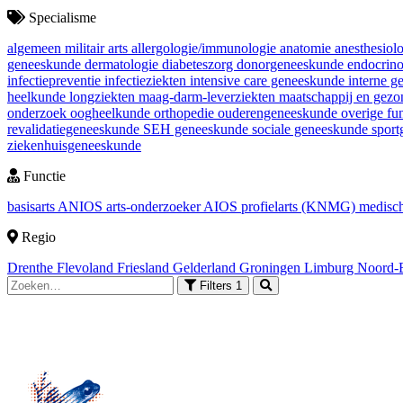
Specialisme
algemeen militair arts
allergologie/immunologie
anatomie
anesthesiol
geneeskunde
dermatologie
diabeteszorg
donorgeneeskunde
endocrin
infectiepreventie
infectieziekten
intensive care geneeskunde
interne 
heelkunde
longziekten
maag-darm-leverziekten
maatschappij en gez
onderzoek
oogheelkunde
orthopedie
ouderengeneeskunde
overige fu
revalidatiegeneeskunde
SEH geneeskunde
sociale geneeskunde
spor
ziekenhuisgeneeskunde
Functie
basisarts
ANIOS
arts-onderzoeker
AIOS
profielarts (KNMG)
medisch
Regio
Drenthe
Flevoland
Friesland
Gelderland
Groningen
Limburg
Noord-
Filters
1