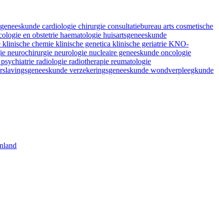
fsgeneeskunde
cardiologie
chirurgie
consultatiebureau arts
cosmetische
ologie en obstetrie
haematologie
huisartsgeneeskunde
e
klinische chemie
klinische genetica
klinische geriatrie
KNO-
gie
neurochirurgie
neurologie
nucleaire geneeskunde
oncologie
e
psychiatrie
radiologie
radiotherapie
reumatologie
rslavingsgeneeskunde
verzekeringsgeneeskunde
wondverpleegkunde
nland