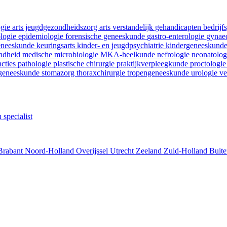
ogie
arts jeugdgezondheidszorg
arts verstandelijk gehandicapten
bedrij
ologie
epidemiologie
forensische geneeskunde
gastro-enterologie
gynaec
geneeskunde
keuringsarts
kinder- en jeugdpsychiatrie
kindergeneeskund
ondheid
medische microbiologie
MKA-heelkunde
nefrologie
neonatolo
ncties
pathologie
plastische chirurgie
praktijkverpleegkunde
proctologi
tgeneeskunde
stomazorg
thoraxchirurgie
tropengeneeskunde
urologie
ve
 specialist
Brabant
Noord-Holland
Overijssel
Utrecht
Zeeland
Zuid-Holland
Buite