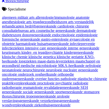
thoraxchirurgie
Specialisme
algemeen militair arts
allergologie/immunologie
anatomie
anesthesiologie
arts jeugdgezondheidszorg
arts verstandelijk
gehandicapten
bedrijfsgeneeskunde
cardiologie
chirurgie
consultatiebureau arts
cosmetische geneeskunde
dermatologie
diabeteszorg
donorgeneeskunde
endocrinologie
epidemiologie
forensische geneeskunde
gastro-enterologie
gynaecologie en
obstetrie
haematologie
huisartsgeneeskunde
infectiepreventie
infectieziekten
intensive care geneeskunde
interne geneeskunde
keuringsarts
kinder- en jeugdpsychiatrie
kindergeneeskunde
klinische chemie
klinische genetica
klinische geriatrie
KNO-
heelkunde
longziekten
maag-darm-leverziekten
maatschappij en
gezondheid
medische microbiologie
MKA-heelkunde
nefrologie
neonatologie
neurochirurgie
neurologie
nucleaire geneeskunde
oncologie
onderzoek
oogheelkunde
orthopedie
ouderengeneeskunde
overige functies
pathologie
plastische chirurgie
praktijkverpleegkunde
proctologie
psychiatrie
radiologie
radiotherapie
reumatologie
revalidatiegeneeskunde
SEH
geneeskunde
sociale geneeskunde
sportgeneeskunde
stomazorg
thoraxchirurgie
tropengeneeskunde
urologie
verslavingsgeneeskunde
verzekeringsgeneeskunde
wondverpleegkunde
ziekenhuisgeneeskunde