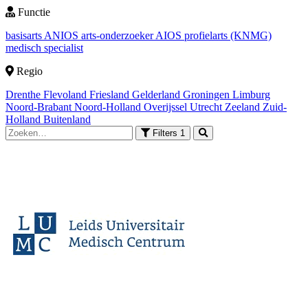
Functie
basisarts
ANIOS
arts-onderzoeker
AIOS
profielarts (KNMG)
medisch specialist
Regio
Drenthe
Flevoland
Friesland
Gelderland
Groningen
Limburg
Noord-Brabant
Noord-Holland
Overijssel
Utrecht
Zeeland
Zuid-
Holland
Buitenland
Filters
1