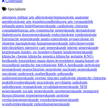
Gelderland
Specialisme
algemeen militair arts
allergologie/immunologie
anatomie
anesthesiologie
arts jeugdgezondheidszorg
arts verstandelijk
gehandicapten
bedrijfsgeneeskunde
cardiologie
chirurgie
consultatiebureau arts
cosmetische geneeskunde
dermatologie
diabeteszorg
donorgeneeskunde
endocrinologie
epidemiologie
forensische geneeskunde
gastro-enterologie
gynaecologie en
obstetrie
haematologie
huisartsgeneeskunde
infectiepreventie
infectieziekten
intensive care geneeskunde
interne geneeskunde
keuringsarts
kinder- en jeugdpsychiatrie
kindergeneeskunde
klinische chemie
klinische genetica
klinische geriatrie
KNO-
heelkunde
longziekten
maag-darm-leverziekten
maatschappij en
gezondheid
medische microbiologie
MKA-heelkunde
nefrologie
neonatologie
neurochirurgie
neurologie
nucleaire geneeskunde
oncologie
onderzoek
oogheelkunde
orthopedie
ouderengeneeskunde
overige functies
pathologie
plastische chirurgie
praktijkverpleegkunde
proctologie
psychiatrie
radiologie
radiotherapie
reumatologie
revalidatiegeneeskunde
SEH
geneeskunde
sociale geneeskunde
sportgeneeskunde
stomazorg
thoraxchirurgie
tropengeneeskunde
urologie
verslavingsgeneeskunde
verzekeringsgeneeskunde
wondverpleegkunde
ziekenhuisgeneeskunde