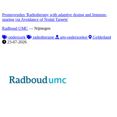
Promovendus 'Radiotherapy with adaptive dosing and Immune-
sparing via Avoidance of Nodal Targets'
Radboud UMC
—
Nijmegen
onderzoek
radiotherapie
arts-onderzoeker
Gelderland
23-07-2026