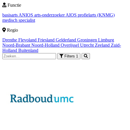
Functie
basisarts
ANIOS
arts-onderzoeker
AIOS
profielarts (KNMG)
medisch specialist
Regio
Drenthe
Flevoland
Friesland
Gelderland
Groningen
Limburg
Noord-Brabant
Noord-Holland
Overijssel
Utrecht
Zeeland
Zuid-
Holland
Buitenland
Filters
1