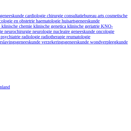
fsgeneeskunde
cardiologie
chirurgie
consultatiebureau arts
cosmetische
ologie en obstetrie
haematologie
huisartsgeneeskunde
e
klinische chemie
klinische genetica
klinische geriatrie
KNO-
gie
neurochirurgie
neurologie
nucleaire geneeskunde
oncologie
e
psychiatrie
radiologie
radiotherapie
reumatologie
rslavingsgeneeskunde
verzekeringsgeneeskunde
wondverpleegkunde
nland