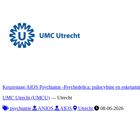
Keuzestage AIOS Psychiatrie -Psychedelica: psilocybine en esketamin
UMC Utrecht (UMCU)
—
Utrecht
psychiatrie
ANIOS
AIOS
Utrecht
08-06-2026