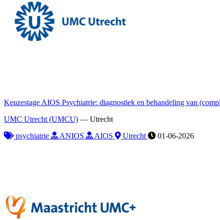
Keuzestage AIOS Psychiatrie: diagnostiek en behandeling van (comp
UMC Utrecht (UMCU)
—
Utrecht
psychiatrie
ANIOS
AIOS
Utrecht
01-06-2026