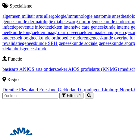
Specialisme
algemeen militair arts
allergologie/immunologie
anatomie
anesthesiol
geneeskunde
dermatologie
diabeteszorg
donorgeneeskunde
endocrin
infectiepreventie
infectieziekten
intensive care geneeskunde
interne 
heelkunde
longziekten
maag-darm-leverziekten
maatschappij en gez
onderzoek
oogheelkunde
orthopedie
ouderengeneeskunde
overige fu
revalidatiegeneeskunde
SEH geneeskunde
sociale geneeskunde
spor
ziekenhuisgeneeskunde
Functie
basisarts
ANIOS
arts-onderzoeker
AIOS
profielarts (KNMG)
medisch
Regio
Drenthe
Flevoland
Friesland
Gelderland
Groningen
Limburg
Noord-
Filters
1