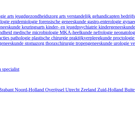
ogie
arts jeugdgezondheidszorg
arts verstandelijk gehandicapten
bedrij
ologie
epidemiologie
forensische geneeskunde
gastro-enterologie
gynaec
geneeskunde
keuringsarts
kinder- en jeugdpsychiatrie
kindergeneeskund
ondheid
medische microbiologie
MKA-heelkunde
nefrologie
neonatolo
ncties
pathologie
plastische chirurgie
praktijkverpleegkunde
proctologi
tgeneeskunde
stomazorg
thoraxchirurgie
tropengeneeskunde
urologie
ve
 specialist
Brabant
Noord-Holland
Overijssel
Utrecht
Zeeland
Zuid-Holland
Buite