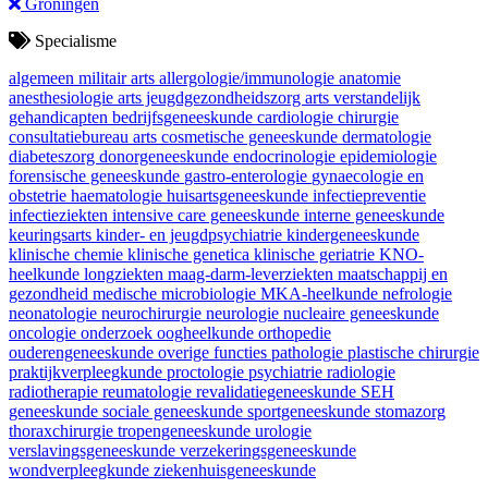
Groningen
Specialisme
algemeen militair arts
allergologie/immunologie
anatomie
anesthesiologie
arts jeugdgezondheidszorg
arts verstandelijk
gehandicapten
bedrijfsgeneeskunde
cardiologie
chirurgie
consultatiebureau arts
cosmetische geneeskunde
dermatologie
diabeteszorg
donorgeneeskunde
endocrinologie
epidemiologie
forensische geneeskunde
gastro-enterologie
gynaecologie en
obstetrie
haematologie
huisartsgeneeskunde
infectiepreventie
infectieziekten
intensive care geneeskunde
interne geneeskunde
keuringsarts
kinder- en jeugdpsychiatrie
kindergeneeskunde
klinische chemie
klinische genetica
klinische geriatrie
KNO-
heelkunde
longziekten
maag-darm-leverziekten
maatschappij en
gezondheid
medische microbiologie
MKA-heelkunde
nefrologie
neonatologie
neurochirurgie
neurologie
nucleaire geneeskunde
oncologie
onderzoek
oogheelkunde
orthopedie
ouderengeneeskunde
overige functies
pathologie
plastische chirurgie
praktijkverpleegkunde
proctologie
psychiatrie
radiologie
radiotherapie
reumatologie
revalidatiegeneeskunde
SEH
geneeskunde
sociale geneeskunde
sportgeneeskunde
stomazorg
thoraxchirurgie
tropengeneeskunde
urologie
verslavingsgeneeskunde
verzekeringsgeneeskunde
wondverpleegkunde
ziekenhuisgeneeskunde