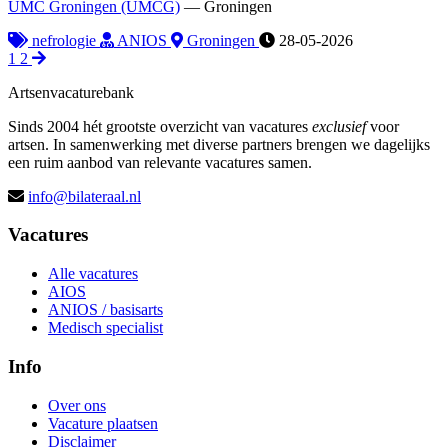
UMC Groningen (UMCG)
—
Groningen
nefrologie
ANIOS
Groningen
28-05-2026
1
2
Artsenvacaturebank
Sinds 2004 hét grootste overzicht van vacatures
exclusief
voor
artsen. In samenwerking met diverse partners brengen we dagelijks
een ruim aanbod van relevante vacatures samen.
info@bilateraal.nl
Vacatures
Alle vacatures
AIOS
ANIOS / basisarts
Medisch specialist
Info
Over ons
Vacature plaatsen
Disclaimer