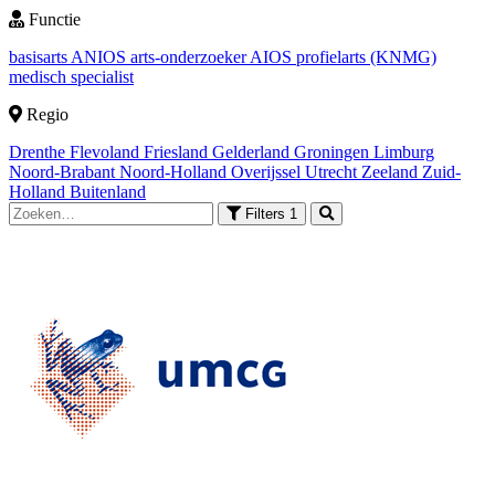
Functie
basisarts
ANIOS
arts-onderzoeker
AIOS
profielarts (KNMG)
medisch specialist
Regio
Drenthe
Flevoland
Friesland
Gelderland
Groningen
Limburg
Noord-Brabant
Noord-Holland
Overijssel
Utrecht
Zeeland
Zuid-
Holland
Buitenland
Filters
1