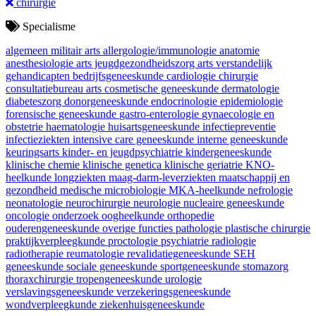
chirurgie
Specialisme
algemeen militair arts
allergologie/immunologie
anatomie
anesthesiologie
arts jeugdgezondheidszorg
arts verstandelijk
gehandicapten
bedrijfsgeneeskunde
cardiologie
chirurgie
consultatiebureau arts
cosmetische geneeskunde
dermatologie
diabeteszorg
donorgeneeskunde
endocrinologie
epidemiologie
forensische geneeskunde
gastro-enterologie
gynaecologie en
obstetrie
haematologie
huisartsgeneeskunde
infectiepreventie
infectieziekten
intensive care geneeskunde
interne geneeskunde
keuringsarts
kinder- en jeugdpsychiatrie
kindergeneeskunde
klinische chemie
klinische genetica
klinische geriatrie
KNO-
heelkunde
longziekten
maag-darm-leverziekten
maatschappij en
gezondheid
medische microbiologie
MKA-heelkunde
nefrologie
neonatologie
neurochirurgie
neurologie
nucleaire geneeskunde
oncologie
onderzoek
oogheelkunde
orthopedie
ouderengeneeskunde
overige functies
pathologie
plastische chirurgie
praktijkverpleegkunde
proctologie
psychiatrie
radiologie
radiotherapie
reumatologie
revalidatiegeneeskunde
SEH
geneeskunde
sociale geneeskunde
sportgeneeskunde
stomazorg
thoraxchirurgie
tropengeneeskunde
urologie
verslavingsgeneeskunde
verzekeringsgeneeskunde
wondverpleegkunde
ziekenhuisgeneeskunde