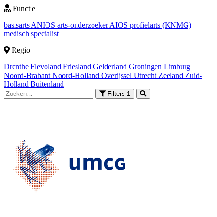
Functie
basisarts
ANIOS
arts-onderzoeker
AIOS
profielarts (KNMG)
medisch specialist
Regio
Drenthe
Flevoland
Friesland
Gelderland
Groningen
Limburg
Noord-Brabant
Noord-Holland
Overijssel
Utrecht
Zeeland
Zuid-
Holland
Buitenland
Filters
1