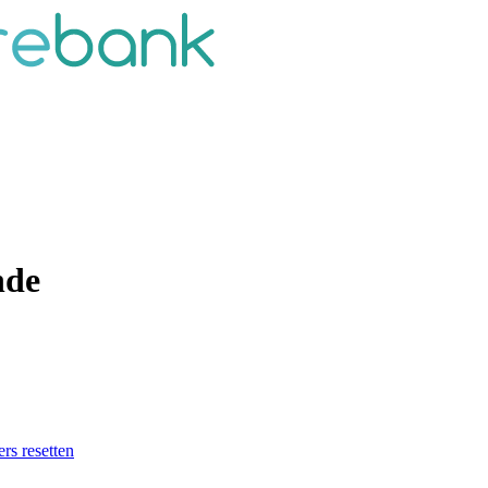
nde
ers resetten