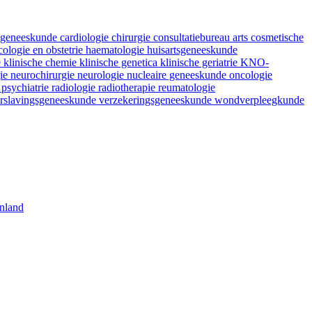
fsgeneeskunde
cardiologie
chirurgie
consultatiebureau arts
cosmetische
ologie en obstetrie
haematologie
huisartsgeneeskunde
e
klinische chemie
klinische genetica
klinische geriatrie
KNO-
gie
neurochirurgie
neurologie
nucleaire geneeskunde
oncologie
e
psychiatrie
radiologie
radiotherapie
reumatologie
rslavingsgeneeskunde
verzekeringsgeneeskunde
wondverpleegkunde
nland