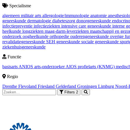
Specialisme
algemeen militair arts
allergologie/immunologie
anatomie
anesthesiol
geneeskunde
dermatologie
diabeteszorg
donorgeneeskunde
endocrin
infectiepreventie
infectieziekten
intensive care geneeskunde
interne 
heelkunde
longziekten
maag-darm-leverziekten
maatschappij en gez
onderzoek
oogheelkunde
orthopedie
ouderengeneeskunde
overige fu
revalidatiegeneeskunde
SEH geneeskunde
sociale geneeskunde
spor
ziekenhuisgeneeskunde
Functie
basisarts
ANIOS
arts-onderzoeker
AIOS
profielarts (KNMG)
medisch
Regio
Drenthe
Flevoland
Friesland
Gelderland
Groningen
Limburg
Noord-
Filters
2