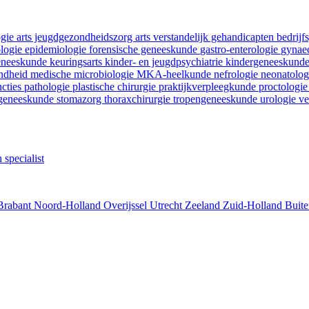
ogie
arts jeugdgezondheidszorg
arts verstandelijk gehandicapten
bedrij
ologie
epidemiologie
forensische geneeskunde
gastro-enterologie
gynaec
geneeskunde
keuringsarts
kinder- en jeugdpsychiatrie
kindergeneeskund
ondheid
medische microbiologie
MKA-heelkunde
nefrologie
neonatolo
ncties
pathologie
plastische chirurgie
praktijkverpleegkunde
proctologi
tgeneeskunde
stomazorg
thoraxchirurgie
tropengeneeskunde
urologie
ve
 specialist
Brabant
Noord-Holland
Overijssel
Utrecht
Zeeland
Zuid-Holland
Buite