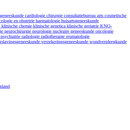
fsgeneeskunde
cardiologie
chirurgie
consultatiebureau arts
cosmetische
ologie en obstetrie
haematologie
huisartsgeneeskunde
e
klinische chemie
klinische genetica
klinische geriatrie
KNO-
gie
neurochirurgie
neurologie
nucleaire geneeskunde
oncologie
e
psychiatrie
radiologie
radiotherapie
reumatologie
rslavingsgeneeskunde
verzekeringsgeneeskunde
wondverpleegkunde
nland