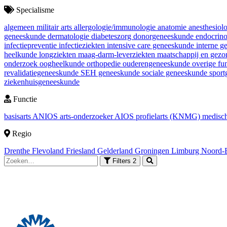
Specialisme
algemeen militair arts
allergologie/immunologie
anatomie
anesthesiol
geneeskunde
dermatologie
diabeteszorg
donorgeneeskunde
endocrin
infectiepreventie
infectieziekten
intensive care geneeskunde
interne 
heelkunde
longziekten
maag-darm-leverziekten
maatschappij en gez
onderzoek
oogheelkunde
orthopedie
ouderengeneeskunde
overige fu
revalidatiegeneeskunde
SEH geneeskunde
sociale geneeskunde
spor
ziekenhuisgeneeskunde
Functie
basisarts
ANIOS
arts-onderzoeker
AIOS
profielarts (KNMG)
medisch
Regio
Drenthe
Flevoland
Friesland
Gelderland
Groningen
Limburg
Noord-
Filters
2