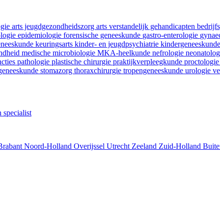
ogie
arts jeugdgezondheidszorg
arts verstandelijk gehandicapten
bedrij
ologie
epidemiologie
forensische geneeskunde
gastro-enterologie
gynaec
geneeskunde
keuringsarts
kinder- en jeugdpsychiatrie
kindergeneeskund
ondheid
medische microbiologie
MKA-heelkunde
nefrologie
neonatolo
ncties
pathologie
plastische chirurgie
praktijkverpleegkunde
proctologi
tgeneeskunde
stomazorg
thoraxchirurgie
tropengeneeskunde
urologie
ve
 specialist
Brabant
Noord-Holland
Overijssel
Utrecht
Zeeland
Zuid-Holland
Buite