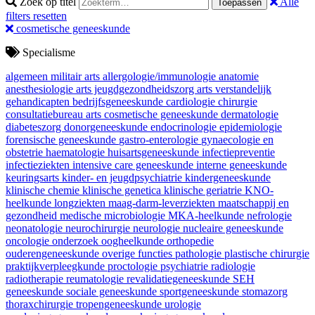
Zoek op titel
Alle
Toepassen
filters resetten
cosmetische geneeskunde
Specialisme
algemeen militair arts
allergologie/immunologie
anatomie
anesthesiologie
arts jeugdgezondheidszorg
arts verstandelijk
gehandicapten
bedrijfsgeneeskunde
cardiologie
chirurgie
consultatiebureau arts
cosmetische geneeskunde
dermatologie
diabeteszorg
donorgeneeskunde
endocrinologie
epidemiologie
forensische geneeskunde
gastro-enterologie
gynaecologie en
obstetrie
haematologie
huisartsgeneeskunde
infectiepreventie
infectieziekten
intensive care geneeskunde
interne geneeskunde
keuringsarts
kinder- en jeugdpsychiatrie
kindergeneeskunde
klinische chemie
klinische genetica
klinische geriatrie
KNO-
heelkunde
longziekten
maag-darm-leverziekten
maatschappij en
gezondheid
medische microbiologie
MKA-heelkunde
nefrologie
neonatologie
neurochirurgie
neurologie
nucleaire geneeskunde
oncologie
onderzoek
oogheelkunde
orthopedie
ouderengeneeskunde
overige functies
pathologie
plastische chirurgie
praktijkverpleegkunde
proctologie
psychiatrie
radiologie
radiotherapie
reumatologie
revalidatiegeneeskunde
SEH
geneeskunde
sociale geneeskunde
sportgeneeskunde
stomazorg
thoraxchirurgie
tropengeneeskunde
urologie