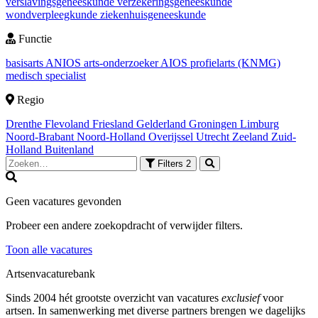
verslavingsgeneeskunde
verzekeringsgeneeskunde
wondverpleegkunde
ziekenhuisgeneeskunde
Functie
basisarts
ANIOS
arts-onderzoeker
AIOS
profielarts (KNMG)
medisch specialist
Regio
Drenthe
Flevoland
Friesland
Gelderland
Groningen
Limburg
Noord-Brabant
Noord-Holland
Overijssel
Utrecht
Zeeland
Zuid-
Holland
Buitenland
Filters
2
Geen vacatures gevonden
Probeer een andere zoekopdracht of verwijder filters.
Toon alle vacatures
Artsenvacaturebank
Sinds 2004 hét grootste overzicht van vacatures
exclusief
voor
artsen. In samenwerking met diverse partners brengen we dagelijks