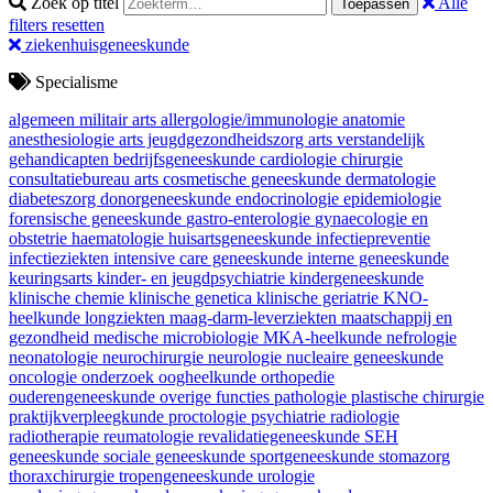
Zoek op titel
Alle
Toepassen
filters resetten
ziekenhuisgeneeskunde
Specialisme
algemeen militair arts
allergologie/immunologie
anatomie
anesthesiologie
arts jeugdgezondheidszorg
arts verstandelijk
gehandicapten
bedrijfsgeneeskunde
cardiologie
chirurgie
consultatiebureau arts
cosmetische geneeskunde
dermatologie
diabeteszorg
donorgeneeskunde
endocrinologie
epidemiologie
forensische geneeskunde
gastro-enterologie
gynaecologie en
obstetrie
haematologie
huisartsgeneeskunde
infectiepreventie
infectieziekten
intensive care geneeskunde
interne geneeskunde
keuringsarts
kinder- en jeugdpsychiatrie
kindergeneeskunde
klinische chemie
klinische genetica
klinische geriatrie
KNO-
heelkunde
longziekten
maag-darm-leverziekten
maatschappij en
gezondheid
medische microbiologie
MKA-heelkunde
nefrologie
neonatologie
neurochirurgie
neurologie
nucleaire geneeskunde
oncologie
onderzoek
oogheelkunde
orthopedie
ouderengeneeskunde
overige functies
pathologie
plastische chirurgie
praktijkverpleegkunde
proctologie
psychiatrie
radiologie
radiotherapie
reumatologie
revalidatiegeneeskunde
SEH
geneeskunde
sociale geneeskunde
sportgeneeskunde
stomazorg
thoraxchirurgie
tropengeneeskunde
urologie