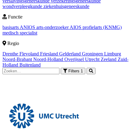
verslavingsgeneeskunde
verzekeringsgeneeskunde
wondverpleegkunde
ziekenhuisgeneeskunde
Functie
basisarts
ANIOS
arts-onderzoeker
AIOS
profielarts (KNMG)
medisch specialist
Regio
Drenthe
Flevoland
Friesland
Gelderland
Groningen
Limburg
Noord-Brabant
Noord-Holland
Overijssel
Utrecht
Zeeland
Zuid-
Holland
Buitenland
Filters
1