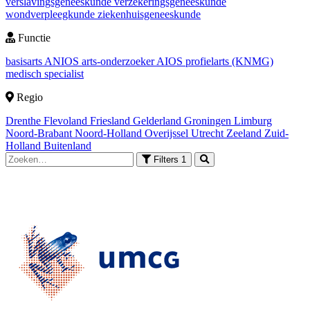
verslavingsgeneeskunde
verzekeringsgeneeskunde
wondverpleegkunde
ziekenhuisgeneeskunde
Functie
basisarts
ANIOS
arts-onderzoeker
AIOS
profielarts (KNMG)
medisch specialist
Regio
Drenthe
Flevoland
Friesland
Gelderland
Groningen
Limburg
Noord-Brabant
Noord-Holland
Overijssel
Utrecht
Zeeland
Zuid-
Holland
Buitenland
Filters
1