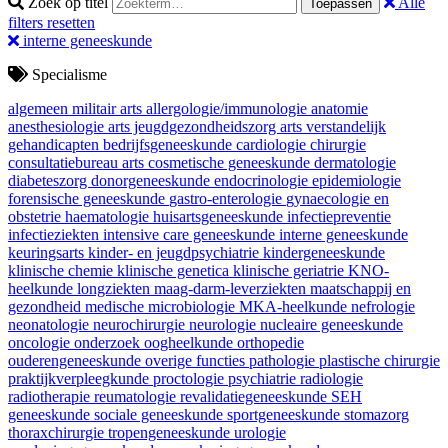
Zoek op titel
Alle
Toepassen
filters resetten
interne geneeskunde
Specialisme
algemeen militair arts
allergologie/immunologie
anatomie
anesthesiologie
arts jeugdgezondheidszorg
arts verstandelijk
gehandicapten
bedrijfsgeneeskunde
cardiologie
chirurgie
consultatiebureau arts
cosmetische geneeskunde
dermatologie
diabeteszorg
donorgeneeskunde
endocrinologie
epidemiologie
forensische geneeskunde
gastro-enterologie
gynaecologie en
obstetrie
haematologie
huisartsgeneeskunde
infectiepreventie
infectieziekten
intensive care geneeskunde
interne geneeskunde
keuringsarts
kinder- en jeugdpsychiatrie
kindergeneeskunde
klinische chemie
klinische genetica
klinische geriatrie
KNO-
heelkunde
longziekten
maag-darm-leverziekten
maatschappij en
gezondheid
medische microbiologie
MKA-heelkunde
nefrologie
neonatologie
neurochirurgie
neurologie
nucleaire geneeskunde
oncologie
onderzoek
oogheelkunde
orthopedie
ouderengeneeskunde
overige functies
pathologie
plastische chirurgie
praktijkverpleegkunde
proctologie
psychiatrie
radiologie
radiotherapie
reumatologie
revalidatiegeneeskunde
SEH
geneeskunde
sociale geneeskunde
sportgeneeskunde
stomazorg
thoraxchirurgie
tropengeneeskunde
urologie