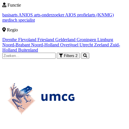
Functie
basisarts
ANIOS
arts-onderzoeker
AIOS
profielarts (KNMG)
medisch specialist
Regio
Drenthe
Flevoland
Friesland
Gelderland
Groningen
Limburg
Noord-Brabant
Noord-Holland
Overijssel
Utrecht
Zeeland
Zuid-
Holland
Buitenland
Filters
2