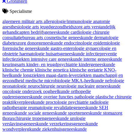
Groningen
Specialisme
algemeen militair arts
allergologie/immunologie
anatomie
anesthesiologie
arts jeugdgezondheidszorg
arts verstandelijk
gehandicapten
bedrijfsgeneeskunde
cardiologie
chirurgie
consultatiebureau arts
cosmetische geneeskunde
dermatologie
diabeteszorg
donorgeneeskunde
endocrinologie
epidemiologie
forensische geneeskunde
gastro-enterologie
gynaecologie en
obstetrie
haematologie
huisartsgeneeskunde
infectiepreventie
infectieziekten
intensive care geneeskunde
interne geneeskunde
keuringsarts
kinder- en jeugdpsychiatrie
kindergeneeskunde
klinische chemie
klinische genetica
klinische geriatrie
KNO-
heelkunde
longziekten
maag-darm-leverziekten
maatschappij en
gezondheid
medische microbiologie
MKA-heelkunde
nefrologie
neonatologie
neurochirurgie
neurologie
nucleaire geneeskunde
oncologie
onderzoek
oogheelkunde
orthopedie
ouderengeneeskunde
overige functies
pathologie
plastische chirurgie
praktijkverpleegkunde
proctologie
psychiatrie
radiologie
radiotherapie
reumatologie
revalidatiegeneeskunde
SEH
geneeskunde
sociale geneeskunde
sportgeneeskunde
stomazorg
thoraxchirurgie
tropengeneeskunde
urologie
verslavingsgeneeskunde
verzekeringsgeneeskunde
wondverpleegkunde
ziekenhuisgeneeskunde