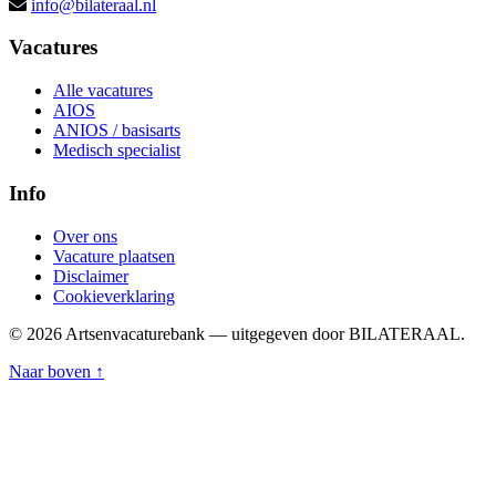
info@bilateraal.nl
Vacatures
Alle vacatures
AIOS
ANIOS / basisarts
Medisch specialist
Info
Over ons
Vacature plaatsen
Disclaimer
Cookieverklaring
© 2026 Artsenvacaturebank — uitgegeven door BILATERAAL.
Naar boven ↑