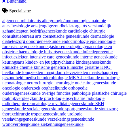
Buitenland
Specialisme
algemeen militair arts
allergologie/immunologie
anatomie
anesthesiologie
arts jeugdgezondheidszorg
arts verstandelijk
gehandicapten
bedrijfsgeneeskunde
cardiologie
chirurgie
consultatiebureau arts
cosmetische geneeskunde
dermatologie
diabeteszorg
donorgeneeskunde
endocrinologie
epidemiologie
forensische geneeskunde
gastro-enterologie
gynaecologie en
obstetrie
haematologie
huisartsgeneeskunde
infectiepreventie
infectieziekten
intensive care geneeskunde
interne geneeskunde
keuringsarts
kinder- en jeugdpsychiatrie
kindergeneeskunde
klinische chemie
klinische genetica
klinische geriatrie
KNO-
heelkunde
longziekten
maag-darm-leverziekten
maatschappij en
gezondheid
medische microbiologie
MKA-heelkunde
nefrologie
neonatologie
neurochirurgie
neurologie
nucleaire geneeskunde
oncologie
onderzoek
oogheelkunde
orthopedie
ouderengeneeskunde
overige functies
pathologie
plastische chirurgie
praktijkverpleegkunde
proctologie
psychiatrie
radiologie
radiotherapie
reumatologie
revalidatiegeneeskunde
SEH
geneeskunde
sociale geneeskunde
sportgeneeskunde
stomazorg
thoraxchirurgie
tropengeneeskunde
urologie
verslavingsgeneeskunde
verzekeringsgeneeskunde
wondverpleegkunde
ziekenhuisgeneeskunde