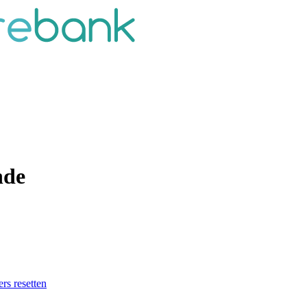
nde
ers resetten