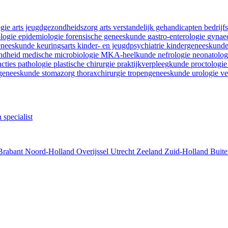
ogie
arts jeugdgezondheidszorg
arts verstandelijk gehandicapten
bedrij
ologie
epidemiologie
forensische geneeskunde
gastro-enterologie
gynaec
geneeskunde
keuringsarts
kinder- en jeugdpsychiatrie
kindergeneeskund
ondheid
medische microbiologie
MKA-heelkunde
nefrologie
neonatolo
ncties
pathologie
plastische chirurgie
praktijkverpleegkunde
proctologi
tgeneeskunde
stomazorg
thoraxchirurgie
tropengeneeskunde
urologie
ve
 specialist
Brabant
Noord-Holland
Overijssel
Utrecht
Zeeland
Zuid-Holland
Buite