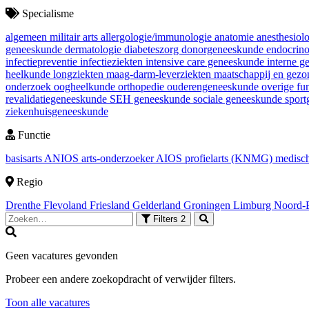
Specialisme
algemeen militair arts
allergologie/immunologie
anatomie
anesthesiol
geneeskunde
dermatologie
diabeteszorg
donorgeneeskunde
endocrin
infectiepreventie
infectieziekten
intensive care geneeskunde
interne 
heelkunde
longziekten
maag-darm-leverziekten
maatschappij en gez
onderzoek
oogheelkunde
orthopedie
ouderengeneeskunde
overige fu
revalidatiegeneeskunde
SEH geneeskunde
sociale geneeskunde
spor
ziekenhuisgeneeskunde
Functie
basisarts
ANIOS
arts-onderzoeker
AIOS
profielarts (KNMG)
medisch
Regio
Drenthe
Flevoland
Friesland
Gelderland
Groningen
Limburg
Noord-
Filters
2
Geen vacatures gevonden
Probeer een andere zoekopdracht of verwijder filters.
Toon alle vacatures