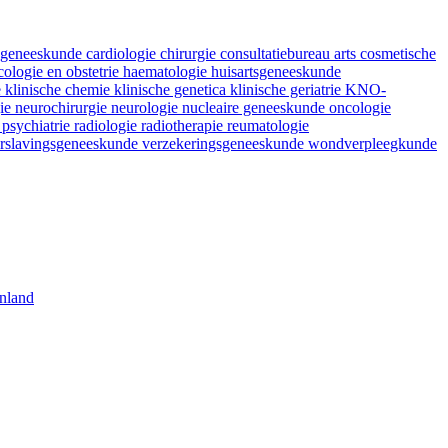
fsgeneeskunde
cardiologie
chirurgie
consultatiebureau arts
cosmetische
ologie en obstetrie
haematologie
huisartsgeneeskunde
e
klinische chemie
klinische genetica
klinische geriatrie
KNO-
gie
neurochirurgie
neurologie
nucleaire geneeskunde
oncologie
e
psychiatrie
radiologie
radiotherapie
reumatologie
rslavingsgeneeskunde
verzekeringsgeneeskunde
wondverpleegkunde
nland