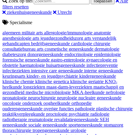
Zoek op titel
Alle
Toepassen
filters resetten
ziekenhuisgeneeskunde
Utrecht
Specialisme
algemeen militair arts
allergologie/immunologie
anatomie
anesthesiologie
arts jeugdgezondheidszorg
arts verstandelijk
gehandicapten
bedrijfsgeneeskunde
cardiologie
chirurgie
consultatiebureau arts
cosmetische geneeskunde
dermatologie
diabeteszorg
donorgeneeskunde
endocrinologie
epidemiologie
forensische geneeskunde
gastro-enterologie
gynaecologie en
obstetrie
haematologie
huisartsgeneeskunde
infectiepreventie
infectieziekten
intensive care geneeskunde
interne geneeskunde
keuringsarts
kinder- en jeugdpsychiatrie
kindergeneeskunde
klinische chemie
klinische genetica
klinische geriatrie
KNO-
heelkunde
longziekten
maag-darm-leverziekten
maatschappij en
gezondheid
medische microbiologie
MKA-heelkunde
nefrologie
neonatologie
neurochirurgie
neurologie
nucleaire geneeskunde
oncologie
onderzoek
oogheelkunde
orthopedie
ouderengeneeskunde
overige functies
pathologie
plastische chirurgie
praktijkverpleegkunde
proctologie
psychiatrie
radiologie
radiotherapie
reumatologie
revalidatiegeneeskunde
SEH
geneeskunde
sociale geneeskunde
sportgeneeskunde
stomazorg
thoraxchirurgie
tropengeneeskunde
urologie