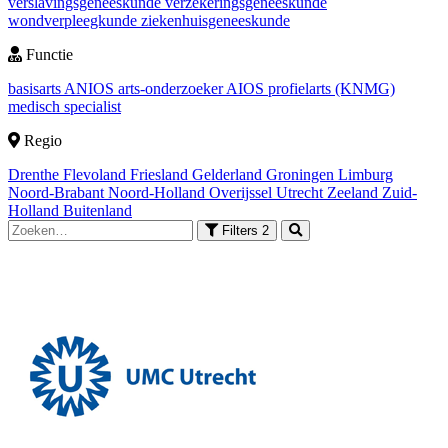
verslavingsgeneeskunde
verzekeringsgeneeskunde
wondverpleegkunde
ziekenhuisgeneeskunde
Functie
basisarts
ANIOS
arts-onderzoeker
AIOS
profielarts (KNMG)
medisch specialist
Regio
Drenthe
Flevoland
Friesland
Gelderland
Groningen
Limburg
Noord-Brabant
Noord-Holland
Overijssel
Utrecht
Zeeland
Zuid-
Holland
Buitenland
Filters
2