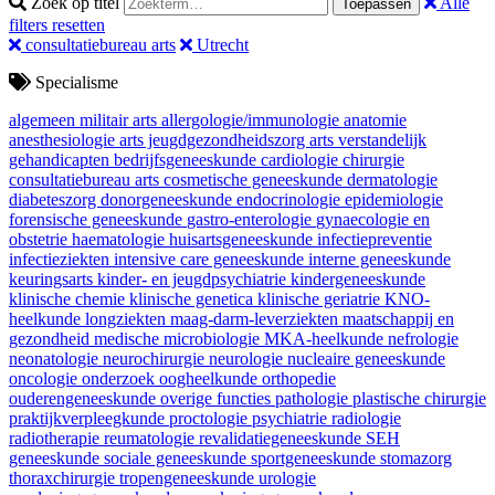
Zoek op titel
Alle
Toepassen
filters resetten
consultatiebureau arts
Utrecht
Specialisme
algemeen militair arts
allergologie/immunologie
anatomie
anesthesiologie
arts jeugdgezondheidszorg
arts verstandelijk
gehandicapten
bedrijfsgeneeskunde
cardiologie
chirurgie
consultatiebureau arts
cosmetische geneeskunde
dermatologie
diabeteszorg
donorgeneeskunde
endocrinologie
epidemiologie
forensische geneeskunde
gastro-enterologie
gynaecologie en
obstetrie
haematologie
huisartsgeneeskunde
infectiepreventie
infectieziekten
intensive care geneeskunde
interne geneeskunde
keuringsarts
kinder- en jeugdpsychiatrie
kindergeneeskunde
klinische chemie
klinische genetica
klinische geriatrie
KNO-
heelkunde
longziekten
maag-darm-leverziekten
maatschappij en
gezondheid
medische microbiologie
MKA-heelkunde
nefrologie
neonatologie
neurochirurgie
neurologie
nucleaire geneeskunde
oncologie
onderzoek
oogheelkunde
orthopedie
ouderengeneeskunde
overige functies
pathologie
plastische chirurgie
praktijkverpleegkunde
proctologie
psychiatrie
radiologie
radiotherapie
reumatologie
revalidatiegeneeskunde
SEH
geneeskunde
sociale geneeskunde
sportgeneeskunde
stomazorg
thoraxchirurgie
tropengeneeskunde
urologie