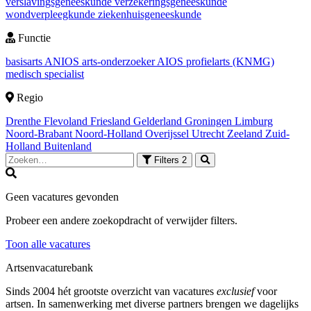
verslavingsgeneeskunde
verzekeringsgeneeskunde
wondverpleegkunde
ziekenhuisgeneeskunde
Functie
basisarts
ANIOS
arts-onderzoeker
AIOS
profielarts (KNMG)
medisch specialist
Regio
Drenthe
Flevoland
Friesland
Gelderland
Groningen
Limburg
Noord-Brabant
Noord-Holland
Overijssel
Utrecht
Zeeland
Zuid-
Holland
Buitenland
Filters
2
Geen vacatures gevonden
Probeer een andere zoekopdracht of verwijder filters.
Toon alle vacatures
Artsenvacaturebank
Sinds 2004 hét grootste overzicht van vacatures
exclusief
voor
artsen. In samenwerking met diverse partners brengen we dagelijks