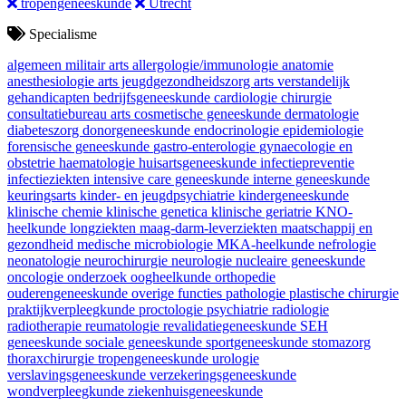
tropengeneeskunde
Utrecht
Specialisme
algemeen militair arts
allergologie/immunologie
anatomie
anesthesiologie
arts jeugdgezondheidszorg
arts verstandelijk
gehandicapten
bedrijfsgeneeskunde
cardiologie
chirurgie
consultatiebureau arts
cosmetische geneeskunde
dermatologie
diabeteszorg
donorgeneeskunde
endocrinologie
epidemiologie
forensische geneeskunde
gastro-enterologie
gynaecologie en
obstetrie
haematologie
huisartsgeneeskunde
infectiepreventie
infectieziekten
intensive care geneeskunde
interne geneeskunde
keuringsarts
kinder- en jeugdpsychiatrie
kindergeneeskunde
klinische chemie
klinische genetica
klinische geriatrie
KNO-
heelkunde
longziekten
maag-darm-leverziekten
maatschappij en
gezondheid
medische microbiologie
MKA-heelkunde
nefrologie
neonatologie
neurochirurgie
neurologie
nucleaire geneeskunde
oncologie
onderzoek
oogheelkunde
orthopedie
ouderengeneeskunde
overige functies
pathologie
plastische chirurgie
praktijkverpleegkunde
proctologie
psychiatrie
radiologie
radiotherapie
reumatologie
revalidatiegeneeskunde
SEH
geneeskunde
sociale geneeskunde
sportgeneeskunde
stomazorg
thoraxchirurgie
tropengeneeskunde
urologie
verslavingsgeneeskunde
verzekeringsgeneeskunde
wondverpleegkunde
ziekenhuisgeneeskunde