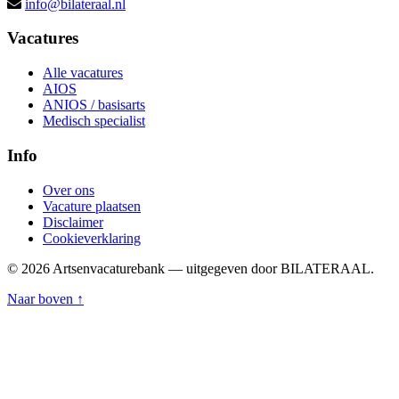
info@bilateraal.nl
Vacatures
Alle vacatures
AIOS
ANIOS / basisarts
Medisch specialist
Info
Over ons
Vacature plaatsen
Disclaimer
Cookieverklaring
© 2026 Artsenvacaturebank — uitgegeven door BILATERAAL.
Naar boven ↑