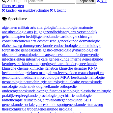
Zoek op titel
Alle
Toepassen
filters resetten
kinder- en jeugdpsychiatrie
Utrecht
Specialisme
algemeen militair arts
allergologie/immunologie
anatomie
anesthesiologie
arts jeugdgezondheidszorg
arts verstandelijk
gehandicapten
bedrijfsgeneeskunde
cardiologie
chirurgie
consultatiebureau arts
cosmetische geneeskunde
dermatologie
diabeteszorg
donorgeneeskunde
endocrinologie
epidemiologie
forensische geneeskunde
gastro-enterologie
gynaecologie en
obstetrie
haematologie
huisartsgeneeskunde
infectiepreventie
infectieziekten
intensive care geneeskunde
interne geneeskunde
keuringsarts
kinder- en jeugdpsychiatrie
kindergeneeskunde
klinische chemie
klinische genetica
klinische geriatrie
KNO-
heelkunde
longziekten
maag-darm-leverziekten
maatschappij en
gezondheid
medische microbiologie
MKA-heelkunde
nefrologie
neonatologie
neurochirurgie
neurologie
nucleaire geneeskunde
oncologie
onderzoek
oogheelkunde
orthopedie
ouderengeneeskunde
overige functies
pathologie
plastische chirurgie
praktijkverpleegkunde
proctologie
psychiatrie
radiologie
radiotherapie
reumatologie
revalidatiegeneeskunde
SEH
geneeskunde
sociale geneeskunde
sportgeneeskunde
stomazorg
thoraxchirurgie
tropengeneeskunde
urologie