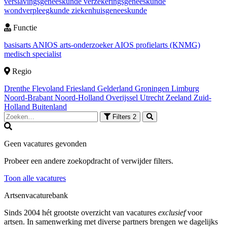
verslavingsgeneeskunde
verzekeringsgeneeskunde
wondverpleegkunde
ziekenhuisgeneeskunde
Functie
basisarts
ANIOS
arts-onderzoeker
AIOS
profielarts (KNMG)
medisch specialist
Regio
Drenthe
Flevoland
Friesland
Gelderland
Groningen
Limburg
Noord-Brabant
Noord-Holland
Overijssel
Utrecht
Zeeland
Zuid-
Holland
Buitenland
Filters
2
Geen vacatures gevonden
Probeer een andere zoekopdracht of verwijder filters.
Toon alle vacatures
Artsenvacaturebank
Sinds 2004 hét grootste overzicht van vacatures
exclusief
voor
artsen. In samenwerking met diverse partners brengen we dagelijks