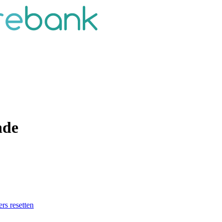
nde
ers resetten