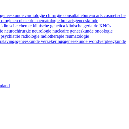
fsgeneeskunde
cardiologie
chirurgie
consultatiebureau arts
cosmetische
ologie en obstetrie
haematologie
huisartsgeneeskunde
e
klinische chemie
klinische genetica
klinische geriatrie
KNO-
gie
neurochirurgie
neurologie
nucleaire geneeskunde
oncologie
e
psychiatrie
radiologie
radiotherapie
reumatologie
rslavingsgeneeskunde
verzekeringsgeneeskunde
wondverpleegkunde
nland