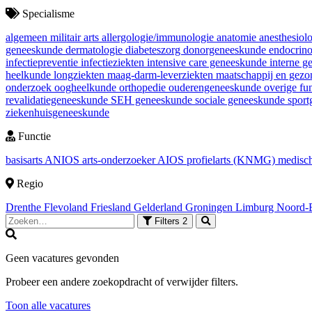
Specialisme
algemeen militair arts
allergologie/immunologie
anatomie
anesthesiol
geneeskunde
dermatologie
diabeteszorg
donorgeneeskunde
endocrin
infectiepreventie
infectieziekten
intensive care geneeskunde
interne 
heelkunde
longziekten
maag-darm-leverziekten
maatschappij en gez
onderzoek
oogheelkunde
orthopedie
ouderengeneeskunde
overige fu
revalidatiegeneeskunde
SEH geneeskunde
sociale geneeskunde
spor
ziekenhuisgeneeskunde
Functie
basisarts
ANIOS
arts-onderzoeker
AIOS
profielarts (KNMG)
medisch
Regio
Drenthe
Flevoland
Friesland
Gelderland
Groningen
Limburg
Noord-
Filters
2
Geen vacatures gevonden
Probeer een andere zoekopdracht of verwijder filters.
Toon alle vacatures