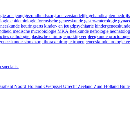
ogie
arts jeugdgezondheidszorg
arts verstandelijk gehandicapten
bedrij
ologie
epidemiologie
forensische geneeskunde
gastro-enterologie
gynaec
geneeskunde
keuringsarts
kinder- en jeugdpsychiatrie
kindergeneeskund
ondheid
medische microbiologie
MKA-heelkunde
nefrologie
neonatolo
ncties
pathologie
plastische chirurgie
praktijkverpleegkunde
proctologi
tgeneeskunde
stomazorg
thoraxchirurgie
tropengeneeskunde
urologie
ve
 specialist
Brabant
Noord-Holland
Overijssel
Utrecht
Zeeland
Zuid-Holland
Buite